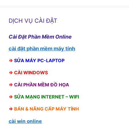
DỊCH VỤ CÀI ĐẶT
Cài Đặt Phần Mềm Online
cài đặt phần mềm máy tính
⇒
SỬA MÁY PC-LAPTOP
⇒
CÀI WINDOWS
⇒
CÀI PHẦN MỀM ĐỒ HỌA
⇒
SỬA MẠNG INTERNET – WIFI
⇒
BÁN &
NÂNG CẤP MÁY TÍNH
cài win online