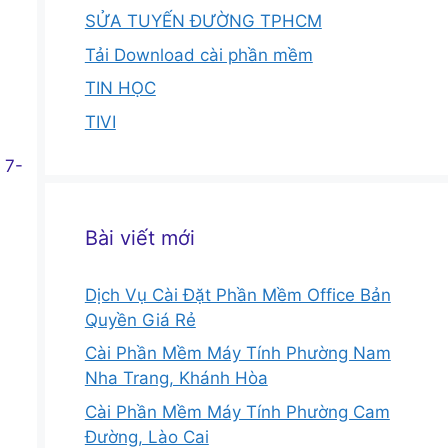
SỬA TUYẾN ĐƯỜNG TPHCM
Tải Download cài phần mềm
TIN HỌC
TIVI
 7-
Bài viết mới
Dịch Vụ Cài Đặt Phần Mềm Office Bản
Quyền Giá Rẻ
Cài Phần Mềm Máy Tính Phường Nam
Nha Trang, Khánh Hòa
Cài Phần Mềm Máy Tính Phường Cam
Đường, Lào Cai