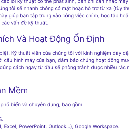
 các lỗi kỹ thuật có thể phát sinh, bạn chỉ cần nhấc máy
húng tôi sẽ nhanh chóng có mặt hoặc hỗ trợ từ xa (tùy t
ày giúp bạn tập trung vào công việc chính, học tập hoặ
 các vấn đề kỹ thuật.
ích Và Hoạt Động Ổn Định
iệt. Kỹ thuật viên của chúng tôi với kinh nghiệm dày d
với cấu hình máy của bạn, đảm bảo chúng hoạt động mư
 đúng cách ngay từ đầu sẽ phòng tránh được nhiều rắc r
hần Mềm
m phổ biến và chuyên dụng, bao gồm:
S.
d, Excel, PowerPoint, Outlook…), Google Workspace.