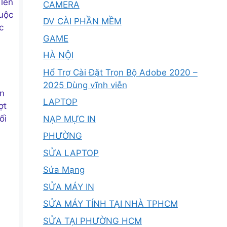
 lên
CAMERA
huộc
DV CÀI PHẦN MỀM
c
GAME
HÀ NỘI
Hổ Trợ Cài Đặt Trọn Bộ Adobe 2020 –
2025 Dùng vĩnh viễn
ặn
LAPTOP
ợt
ối
NẠP MỰC IN
PHƯỜNG
SỬA LAPTOP
Sửa Mạng
SỬA MÁY IN
SỬA MÁY TÍNH TẠI NHÀ TPHCM
SỬA TẠI PHƯỜNG HCM