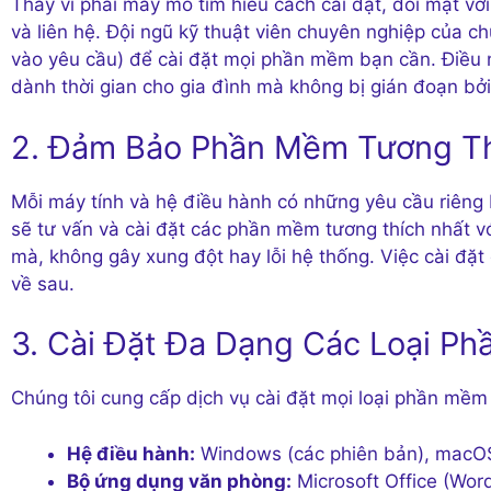
Thay vì phải mày mò tìm hiểu cách cài đặt, đối mặt với
và liên hệ. Đội ngũ kỹ thuật viên chuyên nghiệp của c
vào yêu cầu) để cài đặt mọi phần mềm bạn cần. Điều n
dành thời gian cho gia đình mà không bị gián đoạn bởi
2. Đảm Bảo Phần Mềm Tương Th
Mỗi máy tính và hệ điều hành có những yêu cầu riêng b
sẽ tư vấn và cài đặt các phần mềm tương thích nhất 
mà, không gây xung đột hay lỗi hệ thống. Việc cài đặt
về sau.
3. Cài Đặt Đa Dạng Các Loại P
Chúng tôi cung cấp dịch vụ cài đặt mọi loại phần mề
Hệ điều hành:
Windows (các phiên bản), macO
Bộ ứng dụng văn phòng:
Microsoft Office (Wor