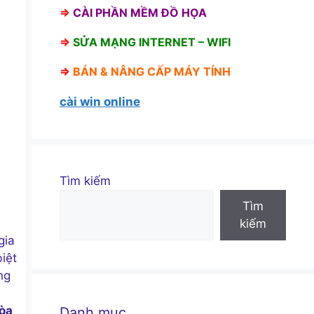
⇒
CÀI PHẦN MỀM ĐỒ HỌA
⇒
SỬA MẠNG INTERNET – WIFI
⇒
BÁN &
NÂNG CẤP MÁY TÍNH
cài win online
Tìm kiếm
Tìm
kiếm
gia
biệt
ng
òa
Danh mục