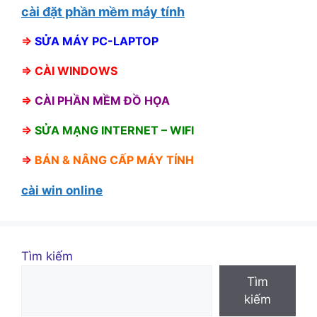
cài đặt phần mềm máy tính
⇒
SỬA MÁY PC-LAPTOP
⇒
CÀI WINDOWS
⇒
CÀI PHẦN MỀM ĐỒ HỌA
⇒
SỬA MẠNG INTERNET – WIFI
⇒
BÁN &
NÂNG CẤP MÁY TÍNH
cài win online
Tìm kiếm
Tìm
kiếm