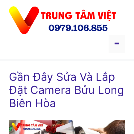
Chuyển
đến
nội
dung
Menu
Gần Đây Sửa Và Lắp
Đặt Camera Bửu Long
Biên Hòa