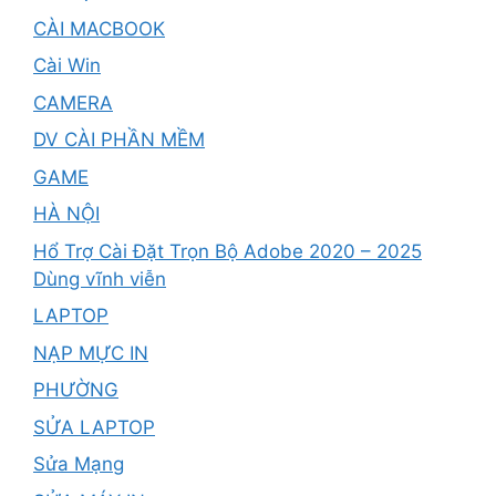
CÀI MACBOOK
Cài Win
CAMERA
DV CÀI PHẦN MỀM
GAME
HÀ NỘI
Hổ Trợ Cài Đặt Trọn Bộ Adobe 2020 – 2025
Dùng vĩnh viễn
LAPTOP
NẠP MỰC IN
PHƯỜNG
SỬA LAPTOP
Sửa Mạng