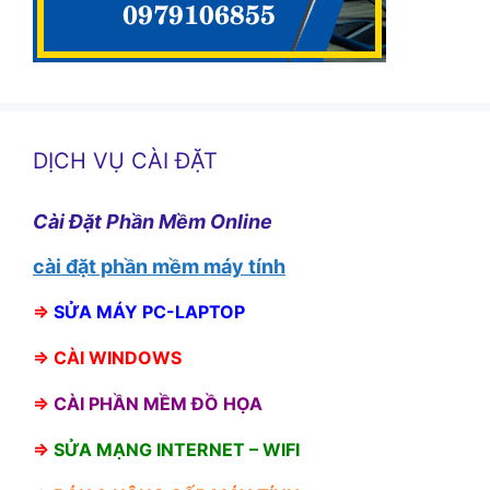
DỊCH VỤ CÀI ĐẶT
Cài Đặt Phần Mềm Online
cài đặt phần mềm máy tính
⇒
SỬA MÁY PC-LAPTOP
⇒
CÀI WINDOWS
⇒
CÀI PHẦN MỀM ĐỒ HỌA
⇒
SỬA MẠNG INTERNET – WIFI