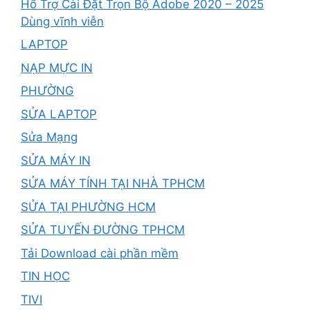
Hổ Trợ Cài Đặt Trọn Bộ Adobe 2020 – 2025
Dùng vĩnh viễn
LAPTOP
NẠP MỰC IN
PHƯỜNG
SỬA LAPTOP
Sửa Mạng
SỬA MÁY IN
SỬA MÁY TÍNH TẠI NHÀ TPHCM
SỬA TẠI PHƯỜNG HCM
SỬA TUYẾN ĐƯỜNG TPHCM
Tải Download cài phần mềm
TIN HỌC
TIVI