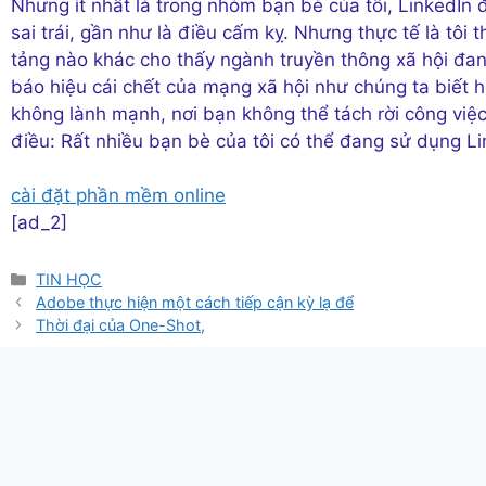
Nhưng ít nhất là trong nhóm bạn bè của tôi, LinkedIn đ
sai trái, gần như là điều cấm kỵ. Nhưng thực tế là tôi
tảng nào khác cho thấy ngành truyền thông xã hội đan
báo hiệu cái chết của mạng xã hội như chúng ta biết h
không lành mạnh, nơi bạn không thể tách rời công việc
điều: Rất nhiều bạn bè của tôi có thể đang sử dụng Li
cài đặt phần mềm online
[ad_2]
Danh
TIN HỌC
mục
Adobe thực hiện một cách tiếp cận kỳ lạ để
Thời đại của One-Shot,