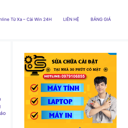
line Từ Xa – Cài Win 24H
LIÊN HỆ
BẢNG GIÁ
h
g
cáo