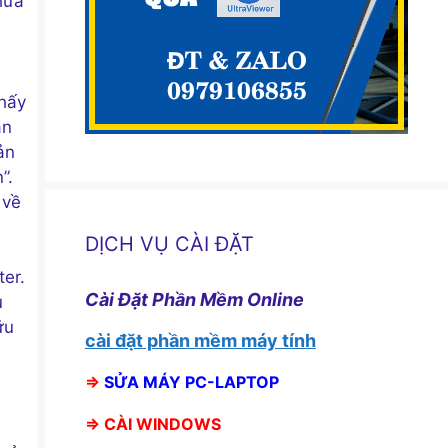
hưa
thấy
ạn
ản
”.
 về
DỊCH VỤ CÀI ĐẶT
ter.
Cài Đặt Phần Mềm Online
u
ữu
cài đặt phần mềm máy tính
⇒
SỬA MÁY PC-LAPTOP
⇒
CÀI WINDOWS