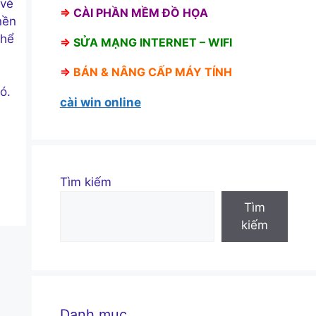
 vẻ
⇒
CÀI PHẦN MỀM ĐỒ HỌA
nền
thể
⇒
SỬA MẠNG INTERNET – WIFI
⇒
BÁN &
NÂNG CẤP MÁY TÍNH
ó.
cài win online
Tìm kiếm
Tìm
kiếm
Danh mục