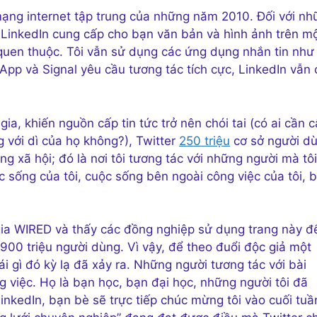
 mạng internet tập trung của những năm 2010. Đối với n
LinkedIn cung cấp cho bạn văn bản và hình ảnh trên m
 quen thuộc. Tôi vẫn sử dụng các ứng dụng nhắn tin như
pp và Signal yêu cầu tương tác tích cực, LinkedIn vẫn 
a, khiến nguồn cấp tin tức trở nên chói tai (có ai cần 
g với dì của họ không?), Twitter
250 triệu
cơ sở người d
hông xã hội; đó là nơi tôi tương tác với những người mà tôi
sống của tôi, cuộc sống bên ngoài công việc của tôi, b
 gia WIRED và thấy các đồng nghiệp sử dụng trang này đ
 900 triệu người dùng. Vì vậy, để theo đuổi độc giả một
i gì đó kỳ lạ đã xảy ra. Những người tương tác với bài
g việc. Họ là bạn học, bạn đại học, những người tôi đã
LinkedIn, bạn bè sẽ trực tiếp chúc mừng tôi vào cuối tuầ