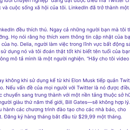
ng lưới chuyên nghiệp” đang đạt được điều mà Twitter c
và cuộc sống xã hội của tôi. LinkedIn đã trở thành một
inkedIn đều thích thú. Ngay cả những người bạn mà tôi 
ỡng. Họ nói rằng họ thích xem thông tin cập nhật của b
 của họ. Delia, người làm việc trong lĩnh vực bất động s
ử dụng nó và tôi đoán thật tốt khi biết tên tuổi của bạn
ng mô tả mình là một người nghiện. “Hãy cho tôi video
hay không khi sử dụng kể từ khi Elon Musk tiếp quản Twit
. Nếu vấn đề của mọi người với Twitter là nó được điề
iệc chuyển sang trung thành với một nền tảng thuộc sở h
ười giàu thứ năm thế giới, Bill Gates—sẽ không hợp lý.
ều hành các chương trình đào tạo cho các nhà báo, cho
ắt. Đăng ký hàng tháng bắt đầu từ $29,99 một tháng.