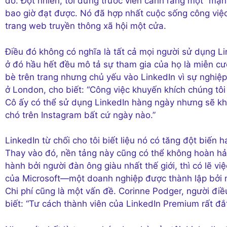
đó. Đột nhiên, tôi đứng trước viễn cảnh rằng một “mạ
bao giờ đạt được. Nó đã hợp nhất cuộc sống công việc 
trang web truyền thông xã hội một cửa.
Điều đó không có nghĩa là tất cả mọi người sử dụng L
ở đó hầu hết đều mô tả sự tham gia của họ là miễn cư
bè trên trang nhưng chủ yếu vào LinkedIn vì sự nghiệp
ở London, cho biết: “Công việc khuyến khích chúng tôi s
Cô ấy có thể sử dụng LinkedIn hàng ngày nhưng sẽ khô
chó trên Instagram bất cứ ngày nào.”
LinkedIn từ chối cho tôi biết liệu nó có tăng đột biến 
Thay vào đó, nền tảng này cũng có thể không hoàn hảo
hành bởi người đàn ông giàu nhất thế giới, thì có lẽ v
của Microsoft—một doanh nghiệp được thành lập bởi ng
Chi phí cũng là một vấn đề. Corinne Podger, người đi
biết: “Tư cách thành viên của LinkedIn Premium rất đ