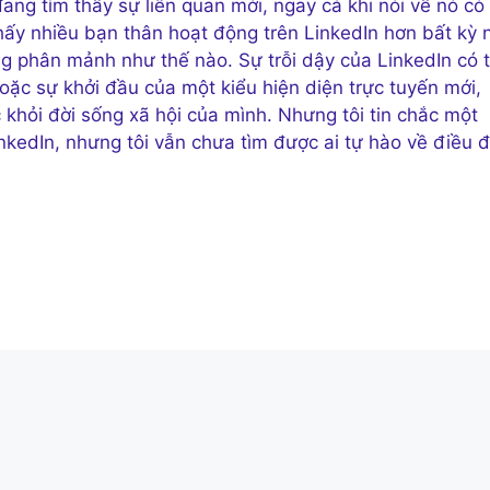
ang tìm thấy sự liên quan mới, ngay cả khi nói về nó có
 thấy nhiều bạn thân hoạt động trên LinkedIn hơn bất kỳ 
g phân mảnh như thế nào. Sự trỗi dậy của LinkedIn có 
oặc sự khởi đầu của một kiểu hiện diện trực tuyến mới,
 khỏi đời sống xã hội của mình. Nhưng tôi tin chắc một
nkedIn, nhưng tôi vẫn chưa tìm được ai tự hào về điều đ