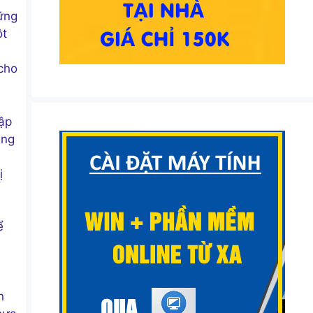
hững
ột
cho
cập
ùng
ị
ể
n