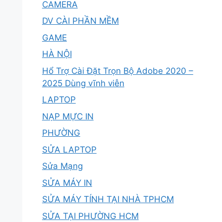
CAMERA
DV CÀI PHẦN MỀM
GAME
HÀ NỘI
Hổ Trợ Cài Đặt Trọn Bộ Adobe 2020 –
2025 Dùng vĩnh viễn
LAPTOP
NẠP MỰC IN
PHƯỜNG
SỬA LAPTOP
Sửa Mạng
SỬA MÁY IN
SỬA MÁY TÍNH TẠI NHÀ TPHCM
SỬA TẠI PHƯỜNG HCM