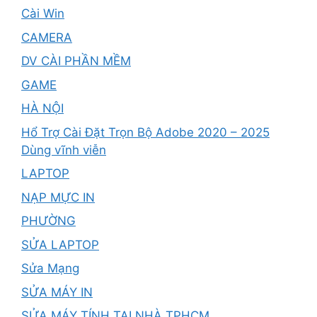
Cài Win
CAMERA
DV CÀI PHẦN MỀM
GAME
HÀ NỘI
Hổ Trợ Cài Đặt Trọn Bộ Adobe 2020 – 2025
Dùng vĩnh viễn
LAPTOP
NẠP MỰC IN
PHƯỜNG
SỬA LAPTOP
Sửa Mạng
SỬA MÁY IN
SỬA MÁY TÍNH TẠI NHÀ TPHCM