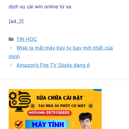
dịch vụ cài win online từ xa
[ad_2]
Danh
TIN HỌC
mục
Wisk ra mắt máy bay tự bay mới nhất của
mình
Amazon’s Fire TV Sticks đang ở