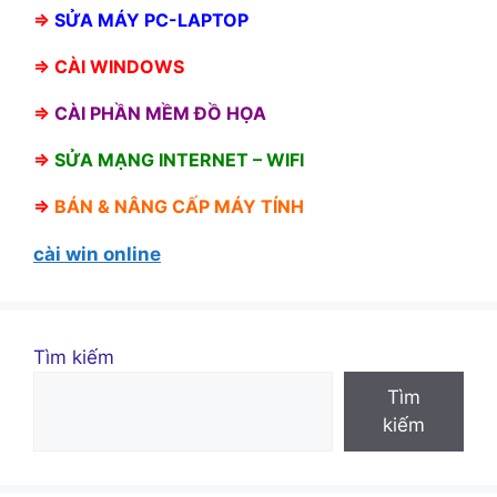
⇒
SỬA MÁY PC-LAPTOP
⇒
CÀI WINDOWS
⇒
CÀI PHẦN MỀM ĐỒ HỌA
⇒
SỬA MẠNG INTERNET – WIFI
⇒
BÁN &
NÂNG CẤP MÁY TÍNH
cài win online
Tìm kiếm
Tìm
kiếm