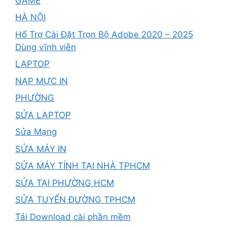
GAME
HÀ NỘI
Hổ Trợ Cài Đặt Trọn Bộ Adobe 2020 – 2025
Dùng vĩnh viễn
LAPTOP
NẠP MỰC IN
PHƯỜNG
SỬA LAPTOP
Sửa Mạng
SỬA MÁY IN
SỬA MÁY TÍNH TẠI NHÀ TPHCM
SỬA TẠI PHƯỜNG HCM
SỬA TUYẾN ĐƯỜNG TPHCM
Tải Download cài phần mềm