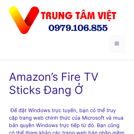
Chuyển
đến
nội
dung
Menu
Amazon’s Fire TV
Sticks Đang Ở
Để đặt Windows trực tuyến, bạn có thể truy
cập trang web chính thức của Microsoft và mua
bản quyền Windows trực tiếp từ đó. Bạn cũng
có thể tham khảo các trang web bán phần mềm