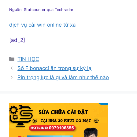
Nguồn: Statcounter qua Techradar
dịch vụ cài win online từ xa
[ad_2]
Danh
TIN HỌC
mục
Số Fibonacci ẩn trong sự kỳ lạ
Pin trọng lực là gì và làm như thế nào