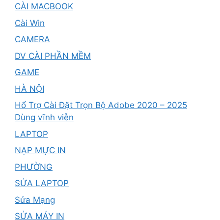
CÀI MACBOOK
Cài Win
CAMERA
DV CÀI PHẦN MỀM
GAME
HÀ NỘI
Hổ Trợ Cài Đặt Trọn Bộ Adobe 2020 – 2025
Dùng vĩnh viễn
LAPTOP
NẠP MỰC IN
PHƯỜNG
SỬA LAPTOP
Sửa Mạng
SỬA MÁY IN