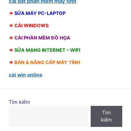
cài đặt phần mềm máy tính
⇒
SỬA MÁY PC-LAPTOP
⇒
CÀI WINDOWS
⇒
CÀI PHẦN MỀM ĐỒ HỌA
⇒
SỬA MẠNG INTERNET – WIFI
⇒
BÁN &
NÂNG CẤP MÁY TÍNH
cài win online
Tìm kiếm
Tìm
kiếm