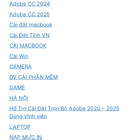
Adobe CC 2024
Adobe CC 2025
Cài đặt macbook
Cài Đặt Tỉnh VN
CÀI MACBOOK
Cài Win
CAMERA
DV CÀI PHẦN MỀM
GAME
HÀ NỘI
Hổ Trợ Cài Đặt Trọn Bộ Adobe 2020 – 2025
Dùng vĩnh viễn
LAPTOP
NẠP MỰC IN