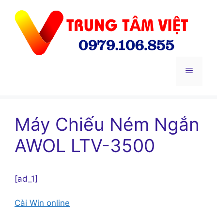
Chuyển
đến
nội
dung
Menu
Máy Chiếu Ném Ngắn
AWOL LTV-3500
[ad_1]
Cài Win online