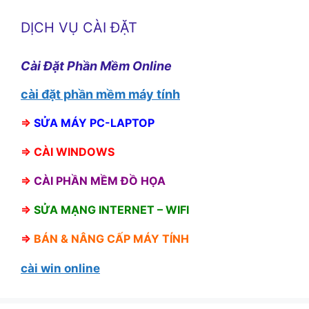
DỊCH VỤ CÀI ĐẶT
Cài Đặt Phần Mềm Online
cài đặt phần mềm máy tính
⇒
SỬA MÁY PC-LAPTOP
⇒
CÀI WINDOWS
⇒
CÀI PHẦN MỀM ĐỒ HỌA
⇒
SỬA MẠNG INTERNET – WIFI
⇒
BÁN &
NÂNG CẤP MÁY TÍNH
cài win online