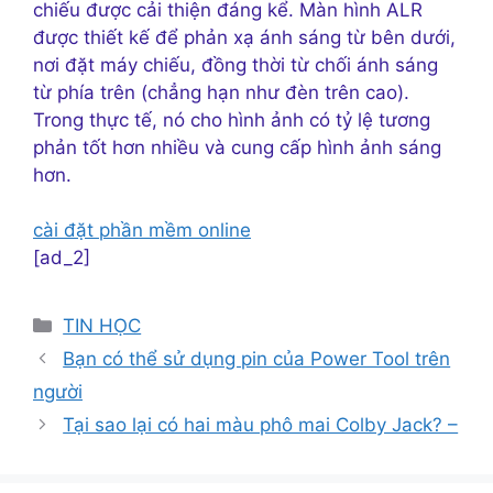
chiếu được cải thiện đáng kể. Màn hình ALR
được thiết kế để phản xạ ánh sáng từ bên dưới,
nơi đặt máy chiếu, đồng thời từ chối ánh sáng
từ phía trên (chẳng hạn như đèn trên cao).
Trong thực tế, nó cho hình ảnh có tỷ lệ tương
phản tốt hơn nhiều và cung cấp hình ảnh sáng
hơn.
cài đặt phần mềm online
[ad_2]
Danh
TIN HỌC
mục
Bạn có thể sử dụng pin của Power Tool trên
người
Tại sao lại có hai màu phô mai Colby Jack? –