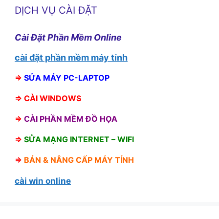
DỊCH VỤ CÀI ĐẶT
Cài Đặt Phần Mềm Online
cài đặt phần mềm máy tính
⇒
SỬA MÁY PC-LAPTOP
⇒
CÀI WINDOWS
⇒
CÀI PHẦN MỀM ĐỒ HỌA
⇒
SỬA MẠNG INTERNET – WIFI
⇒
BÁN &
NÂNG CẤP MÁY TÍNH
cài win online