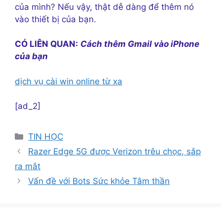
của mình? Nếu vậy, thật dễ dàng để thêm nó
vào thiết bị của bạn.
CÓ LIÊN QUAN:
Cách thêm Gmail vào iPhone
của bạn
dịch vụ cài win online từ xa
[ad_2]
Danh
TIN HỌC
mục
Razer Edge 5G được Verizon trêu chọc, sắp
ra mắt
Vấn đề với Bots Sức khỏe Tâm thần