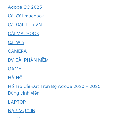
Adobe CC 2025
Cài đặt macbook
Cài Đặt Tỉnh VN
CÀI MACBOOK
Cài Win
CAMERA
DV CÀI PHẦN MỀM
GAME
HÀ NỘI
Hổ Trợ Cài Đặt Trọn Bộ Adobe 2020 – 2025
Dùng vĩnh viễn
LAPTOP
NẠP MỰC IN