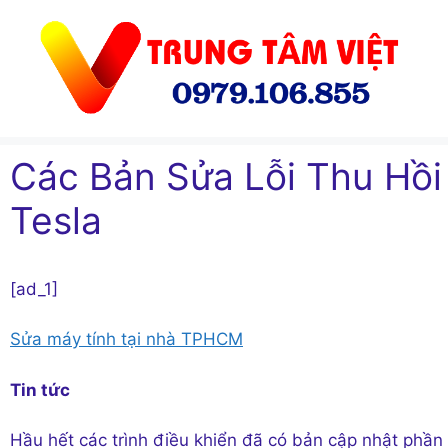
Chuyển
đến
nội
dung
Các Bản Sửa Lỗi Thu Hồ
Tesla
[ad_1]
Sửa máy tính tại nhà TPHCM
Tin tức
Hầu hết các trình điều khiển đã có bản cập nhật phầ