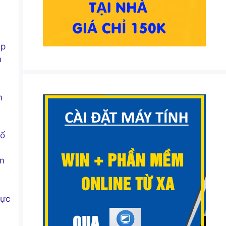
ập
n
n
số
ến
lực