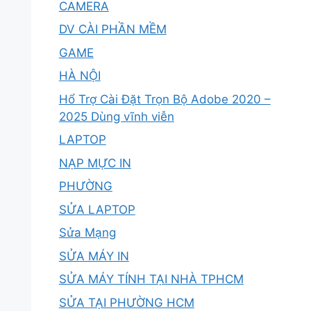
CAMERA
DV CÀI PHẦN MỀM
GAME
HÀ NỘI
Hổ Trợ Cài Đặt Trọn Bộ Adobe 2020 –
2025 Dùng vĩnh viễn
LAPTOP
NẠP MỰC IN
PHƯỜNG
SỬA LAPTOP
Sửa Mạng
SỬA MÁY IN
SỬA MÁY TÍNH TẠI NHÀ TPHCM
SỬA TẠI PHƯỜNG HCM