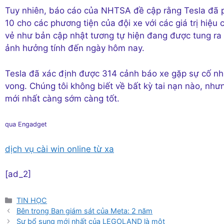
Tuy nhiên, báo cáo của NHTSA đề cập rằng Tesla đã 
10 cho các phương tiện của đội xe với các giá trị hiệ
vẻ như bản cập nhật tương tự hiện đang được tung ra 
ảnh hưởng tính đến ngày hôm nay.
Tesla đã xác định được 314 cảnh báo xe gặp sự cố nh
vong. Chúng tôi không biết về bất kỳ tai nạn nào, n
mới nhất càng sớm càng tốt.
qua Engadget
dịch vụ cài win online từ xa
[ad_2]
Danh
TIN HỌC
mục
Bên trong Ban giám sát của Meta: 2 năm
Sự bổ sung mới nhất của LEGOLAND là một