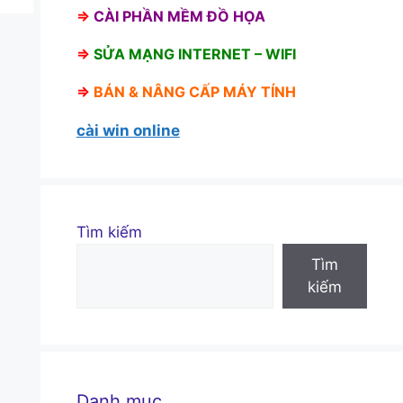
⇒
CÀI PHẦN MỀM ĐỒ HỌA
⇒
SỬA MẠNG INTERNET – WIFI
⇒
BÁN &
NÂNG CẤP MÁY TÍNH
cài win online
Tìm kiếm
Tìm
kiếm
Danh mục