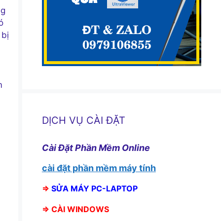
ng
ó
 bị
m
DỊCH VỤ CÀI ĐẶT
Cài Đặt Phần Mềm Online
cài đặt phần mềm máy tính
⇒
SỬA MÁY PC-LAPTOP
⇒
CÀI WINDOWS