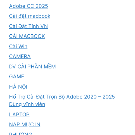
Adobe CC 2025
Cài đặt macbook
Cài Đặt Tỉnh VN
CÀI MACBOOK
Cài Win
CAMERA
DV CÀI PHẦN MỀM
GAME
HÀ NỘI
Hổ Trợ Cài Đặt Trọn Bộ Adobe 2020 – 2025
Dùng vĩnh viễn
LAPTOP
NẠP MỰC IN
PHƯỜNG