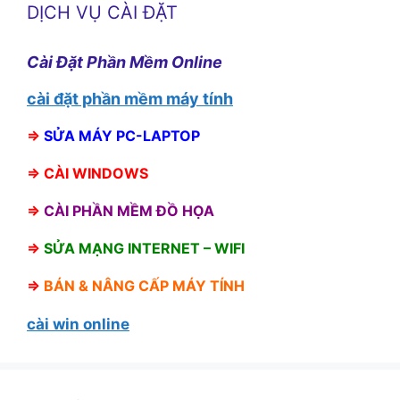
DỊCH VỤ CÀI ĐẶT
Cài Đặt Phần Mềm Online
cài đặt phần mềm máy tính
⇒
SỬA MÁY PC-LAPTOP
⇒
CÀI WINDOWS
⇒
CÀI PHẦN MỀM ĐỒ HỌA
⇒
SỬA MẠNG INTERNET – WIFI
⇒
BÁN &
NÂNG CẤP MÁY TÍNH
cài win online