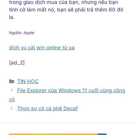
trong giao dịch mua của bạn, nhưng nếu bạn
tình cờ làm mất nó, bạn sẽ phải trả thêm 60 đô
la.
Nguồn: Apple
dịch vụ cài win online từ xa
[ad_2]
Danh
TIN HỌC
mục
File Explorer của Windows 11 cuối cùng cũng
có
Thực sự có cà phê Decaf