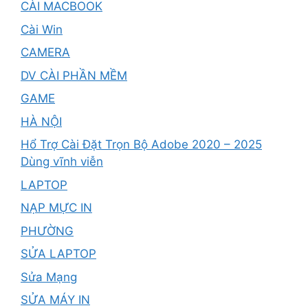
CÀI MACBOOK
Cài Win
CAMERA
DV CÀI PHẦN MỀM
GAME
HÀ NỘI
Hổ Trợ Cài Đặt Trọn Bộ Adobe 2020 – 2025
Dùng vĩnh viễn
LAPTOP
NẠP MỰC IN
PHƯỜNG
SỬA LAPTOP
Sửa Mạng
SỬA MÁY IN