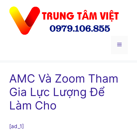
Chuyển
đến
nội
dung
Menu
AMC Và Zoom Tham
Gia Lực Lượng Để
Làm Cho
[ad_1]