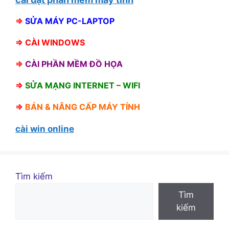
⇒
SỬA MÁY PC-LAPTOP
⇒
CÀI WINDOWS
⇒
CÀI PHẦN MỀM ĐỒ HỌA
⇒
SỬA MẠNG INTERNET – WIFI
⇒
BÁN &
NÂNG CẤP MÁY TÍNH
cài win online
Tìm kiếm
Tìm
kiếm