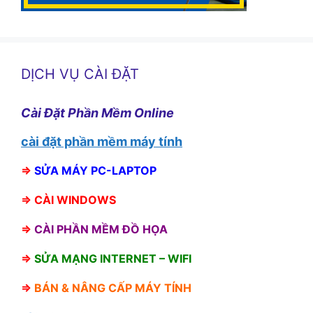
DỊCH VỤ CÀI ĐẶT
Cài Đặt Phần Mềm Online
cài đặt phần mềm máy tính
⇒
SỬA MÁY PC-LAPTOP
⇒
CÀI WINDOWS
⇒
CÀI PHẦN MỀM ĐỒ HỌA
⇒
SỬA MẠNG INTERNET – WIFI
⇒
BÁN &
NÂNG CẤP MÁY TÍNH