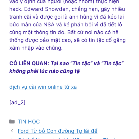
vào ý định của người (hoặc nhóm) thực hiện
hack. Edward Snowden, chẳng hạn, gây nhiều
tranh cãi và được gọi là anh hùng vì đã kéo lại
bức màn của NSA và kẻ phản bội vì đã tiết lộ
cùng một thông tin đó. Bất cứ nơi nào có hệ
thống được bảo mật cao, sẽ có tin tặc cố gắng
xâm nhập vào chúng.
CÓ LIÊN QUAN:
Tại sao “Tin tặc” và “Tin tặc”
không phải lúc nào cũng tệ
dịch vụ cài win online từ xa
[ad_2]
Danh
TIN HỌC
mục
Ford Từ bỏ Con đường Tự lái để