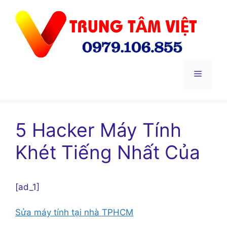
Chuyển
đến
nội
dung
Menu
5 Hacker Máy Tính
Khét Tiếng Nhất Của
[ad_1]
Sửa máy tính tại nhà TPHCM