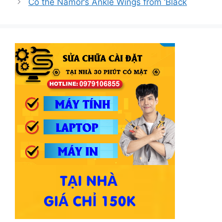
Có thể Namor’s Ankle Wings from ‘Black