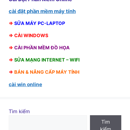
cài đặt phần mềm máy tính
⇒
SỬA MÁY PC-LAPTOP
⇒
CÀI WINDOWS
⇒
CÀI PHẦN MỀM ĐỒ HỌA
⇒
SỬA MẠNG INTERNET – WIFI
⇒
BÁN &
NÂNG CẤP MÁY TÍNH
cài win online
Tìm kiếm
Tìm
kiếm