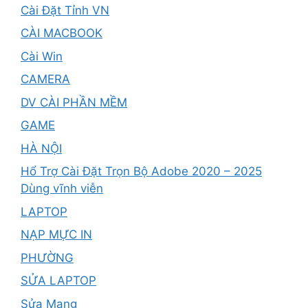
Cài Đặt Tỉnh VN
CÀI MACBOOK
Cài Win
CAMERA
DV CÀI PHẦN MỀM
GAME
HÀ NỘI
Hổ Trợ Cài Đặt Trọn Bộ Adobe 2020 – 2025
Dùng vĩnh viễn
LAPTOP
NẠP MỰC IN
PHƯỜNG
SỬA LAPTOP
Sửa Mạng