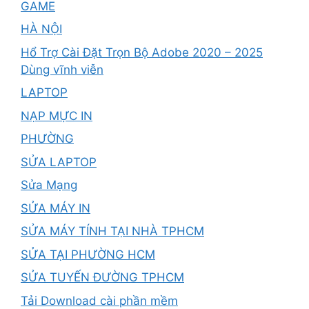
GAME
HÀ NỘI
Hổ Trợ Cài Đặt Trọn Bộ Adobe 2020 – 2025
Dùng vĩnh viễn
LAPTOP
NẠP MỰC IN
PHƯỜNG
SỬA LAPTOP
Sửa Mạng
SỬA MÁY IN
SỬA MÁY TÍNH TẠI NHÀ TPHCM
SỬA TẠI PHƯỜNG HCM
SỬA TUYẾN ĐƯỜNG TPHCM
Tải Download cài phần mềm