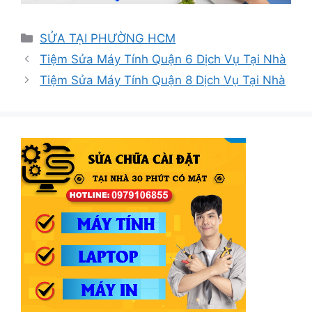
Danh
SỬA TẠI PHƯỜNG HCM
mục
Tiệm Sửa Máy Tính Quận 6 Dịch Vụ Tại Nhà
Tiệm Sửa Máy Tính Quận 8 Dịch Vụ Tại Nhà