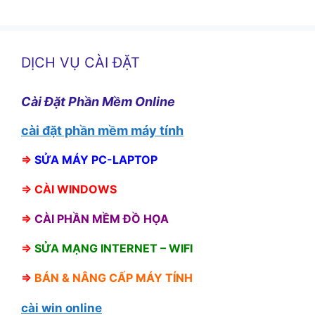
DỊCH VỤ CÀI ĐẶT
Cài Đặt Phần Mềm Online
cài đặt phần mềm máy tính
⇒
SỬA MÁY PC-LAPTOP
⇒
CÀI WINDOWS
⇒
CÀI PHẦN MỀM ĐỒ HỌA
⇒
SỬA MẠNG INTERNET – WIFI
⇒
BÁN &
NÂNG CẤP MÁY TÍNH
cài win online