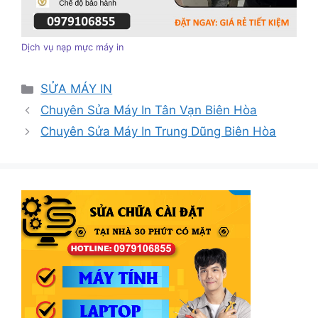
Dịch vụ nạp mực máy in
Danh
SỬA MÁY IN
mục
Chuyên Sửa Máy In Tân Vạn Biên Hòa
Chuyên Sửa Máy In Trung Dũng Biên Hòa