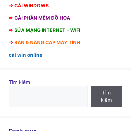
⇒
CÀI WINDOWS
⇒
CÀI PHẦN MỀM ĐỒ HỌA
⇒
SỬA MẠNG INTERNET – WIFI
⇒
BÁN &
NÂNG CẤP MÁY TÍNH
cài win online
Tìm kiếm
Tìm
kiếm