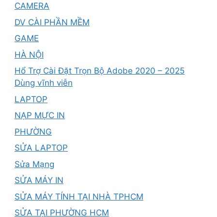
CAMERA
DV CÀI PHẦN MỀM
GAME
HÀ NỘI
Hổ Trợ Cài Đặt Trọn Bộ Adobe 2020 – 2025
Dùng vĩnh viễn
LAPTOP
NẠP MỰC IN
PHƯỜNG
SỬA LAPTOP
Sửa Mạng
SỬA MÁY IN
SỬA MÁY TÍNH TẠI NHÀ TPHCM
SỬA TẠI PHƯỜNG HCM