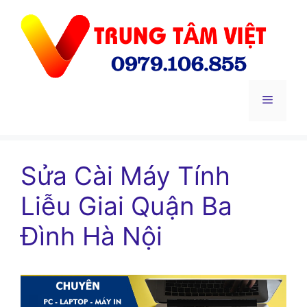
Chuyển
đến
nội
dung
Menu
Sửa Cài Máy Tính
Liễu Giai Quận Ba
Đình Hà Nội