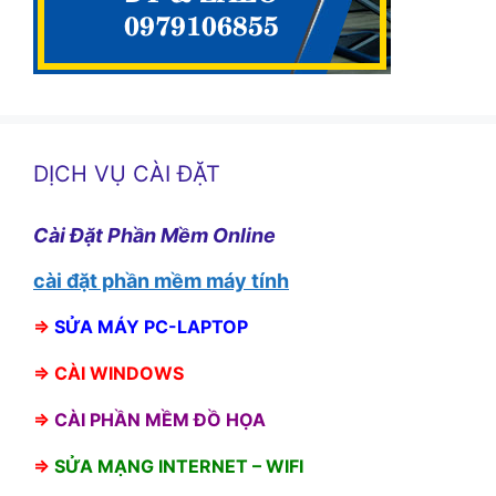
DỊCH VỤ CÀI ĐẶT
Cài Đặt Phần Mềm Online
cài đặt phần mềm máy tính
⇒
SỬA MÁY PC-LAPTOP
⇒
CÀI WINDOWS
⇒
CÀI PHẦN MỀM ĐỒ HỌA
⇒
SỬA MẠNG INTERNET – WIFI