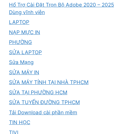
Hổ Trợ Cài Đặt Trọn Bộ Adobe 2020 – 2025
Dùng vĩnh viễn
LAPTOP
NẠP MỰC IN
PHƯỜNG
SỬA LAPTOP
Sửa Mạng
SỬA MÁY IN
SỬA MÁY TÍNH TẠI NHÀ TPHCM
SỬA TẠI PHƯỜNG HCM
SỬA TUYẾN ĐƯỜNG TPHCM
Tải Download cài phần mềm
TIN HỌC
TIVI