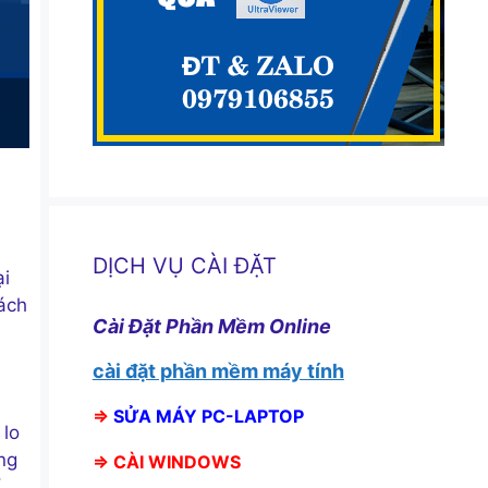
DỊCH VỤ CÀI ĐẶT
ại
cách
Cài Đặt Phần Mềm Online
cài đặt phần mềm máy tính
⇒
SỬA MÁY PC-LAPTOP
 lo
ng
⇒
CÀI WINDOWS
ể