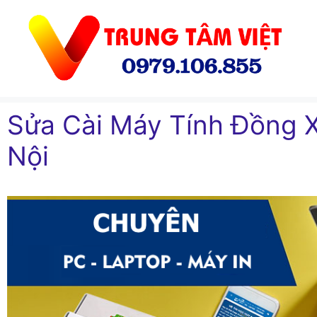
Chuyển
đến
nội
dung
Sửa Cài Máy Tính Đồng 
Nội