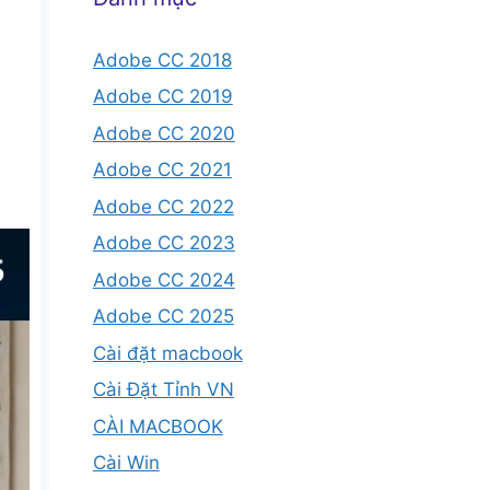
Adobe CC 2018
Adobe CC 2019
Adobe CC 2020
Adobe CC 2021
Adobe CC 2022
Adobe CC 2023
Adobe CC 2024
Adobe CC 2025
Cài đặt macbook
Cài Đặt Tỉnh VN
CÀI MACBOOK
Cài Win