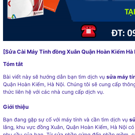
[Sửa Cài Máy Tính đồng Xuân Quận Hoàn Kiếm Hà 
Tóm tắt
Bài viết này sẽ hướng dẫn bạn tìm dịch vụ
sửa máy tí
Quận Hoàn Kiếm, Hà Nội. Chúng tôi sẽ cung cấp thông 
thức liên hệ với các nhà cung cấp dịch vụ.
Giới thiệu
Bạn đang gặp sự cố với máy tính và cần tìm dịch vụ
sử
lắng, khu vực đồng Xuân, Quận Hoàn Kiếm, Hà Nội có 
nhu cầu của bạn. Từ sửa phần cứng đến phần mềm, cài