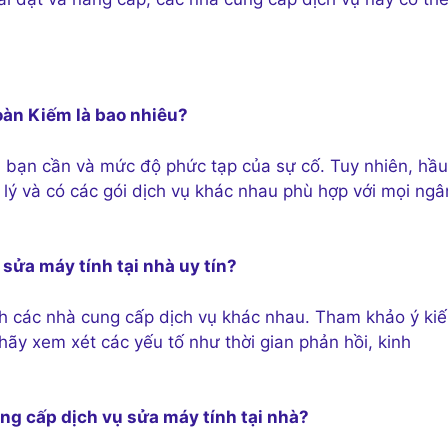
oàn Kiếm là bao nhiêu?
vụ bạn cần và mức độ phức tạp của sự cố. Tuy nhiên, hầu
 lý và có các gói dịch vụ khác nhau phù hợp với mọi ngâ
 sửa máy tính tại nhà uy tín?
nh các nhà cung cấp dịch vụ khác nhau. Tham khảo ý ki
hãy xem xét các yếu tố như thời gian phản hồi, kinh
ung cấp dịch vụ sửa máy tính tại nhà?