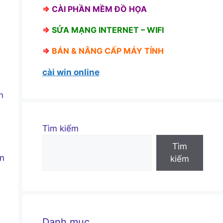
⇒
CÀI PHẦN MỀM ĐỒ HỌA
⇒
SỬA MẠNG INTERNET – WIFI
⇒
BÁN &
NÂNG CẤP MÁY TÍNH
cài win online
n
Tìm kiếm
Tìm
ến
kiếm
Danh mục