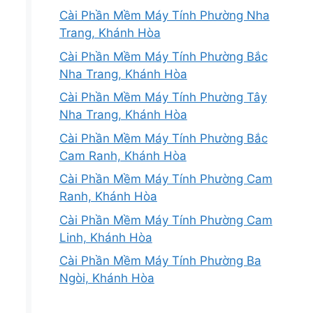
Cài Phần Mềm Máy Tính Phường Nha
Trang, Khánh Hòa
Cài Phần Mềm Máy Tính Phường Bắc
Nha Trang, Khánh Hòa
Cài Phần Mềm Máy Tính Phường Tây
Nha Trang, Khánh Hòa
Cài Phần Mềm Máy Tính Phường Bắc
Cam Ranh, Khánh Hòa
Cài Phần Mềm Máy Tính Phường Cam
Ranh, Khánh Hòa
Cài Phần Mềm Máy Tính Phường Cam
Linh, Khánh Hòa
Cài Phần Mềm Máy Tính Phường Ba
Ngòi, Khánh Hòa