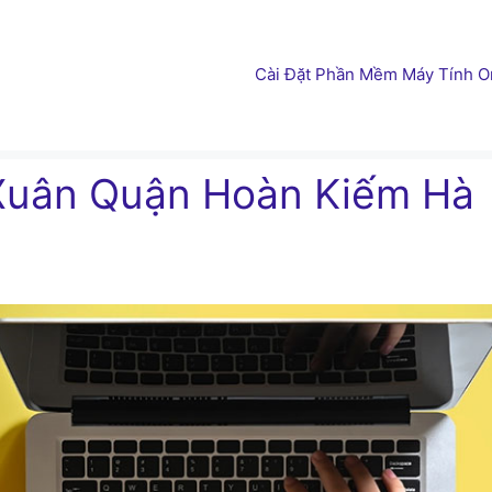
Cài Đặt Phần Mềm Máy Tính On
Xuân Quận Hoàn Kiếm Hà