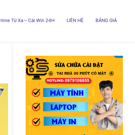
line Từ Xa – Cài Win 24H
LIÊN HỆ
BẢNG GIÁ