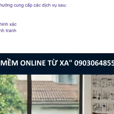
thường cung cấp các dịch vụ sau:
hính xác
nh tranh