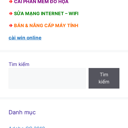
⇒
CÀI PHẦN MỀM ĐỒ HỌA
⇒
SỬA MẠNG INTERNET – WIFI
⇒
BÁN &
NÂNG CẤP MÁY TÍNH
cài win online
Tìm kiếm
Tìm
kiếm
Danh mục