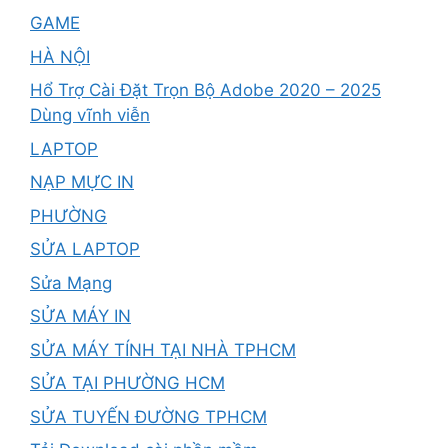
GAME
HÀ NỘI
Hổ Trợ Cài Đặt Trọn Bộ Adobe 2020 – 2025
Dùng vĩnh viễn
LAPTOP
NẠP MỰC IN
PHƯỜNG
SỬA LAPTOP
Sửa Mạng
SỬA MÁY IN
SỬA MÁY TÍNH TẠI NHÀ TPHCM
SỬA TẠI PHƯỜNG HCM
SỬA TUYẾN ĐƯỜNG TPHCM