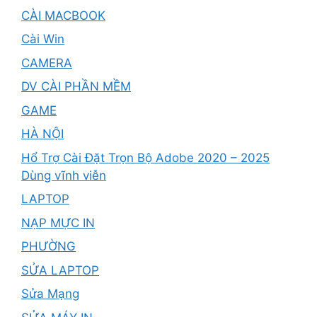
CÀI MACBOOK
Cài Win
CAMERA
DV CÀI PHẦN MỀM
GAME
HÀ NỘI
Hổ Trợ Cài Đặt Trọn Bộ Adobe 2020 – 2025
Dùng vĩnh viễn
LAPTOP
NẠP MỰC IN
PHƯỜNG
SỬA LAPTOP
Sửa Mạng