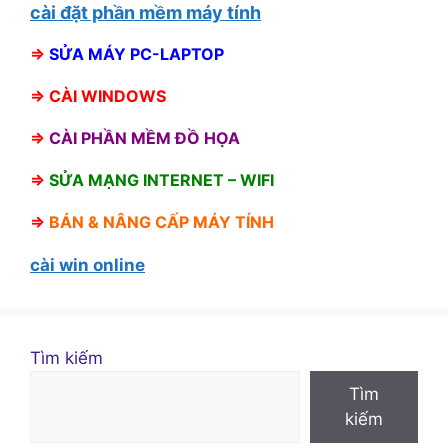
cài đặt phần mềm máy tính
⇒
SỬA MÁY PC-LAPTOP
⇒
CÀI WINDOWS
⇒
CÀI PHẦN MỀM ĐỒ HỌA
⇒
SỬA MẠNG INTERNET – WIFI
⇒
BÁN &
NÂNG CẤP MÁY TÍNH
cài win online
Tìm kiếm
Tìm
kiếm