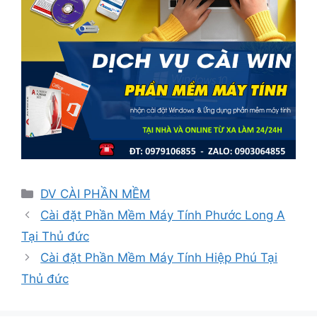
Danh
DV CÀI PHẦN MỀM
mục
Cài đặt Phần Mềm Máy Tính Phước Long A
Tại Thủ đức
Cài đặt Phần Mềm Máy Tính Hiệp Phú Tại
Thủ đức