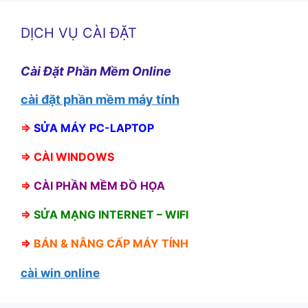
DỊCH VỤ CÀI ĐẶT
Cài Đặt Phần Mềm Online
cài đặt phần mềm máy tính
⇒
SỬA MÁY PC-LAPTOP
⇒
CÀI WINDOWS
⇒
CÀI PHẦN MỀM ĐỒ HỌA
⇒
SỬA MẠNG INTERNET – WIFI
⇒
BÁN &
NÂNG CẤP MÁY TÍNH
cài win online