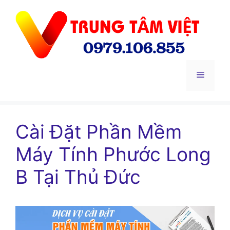
Chuyển
đến
nội
dung
Menu
Cài Đặt Phần Mềm
Máy Tính Phước Long
B Tại Thủ Đức