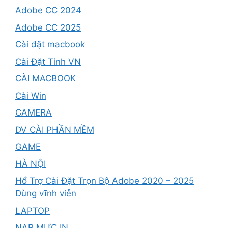
Adobe CC 2024
Adobe CC 2025
Cài đặt macbook
Cài Đặt Tỉnh VN
CÀI MACBOOK
Cài Win
CAMERA
DV CÀI PHẦN MỀM
GAME
HÀ NỘI
Hổ Trợ Cài Đặt Trọn Bộ Adobe 2020 – 2025
Dùng vĩnh viễn
LAPTOP
NẠP MỰC IN