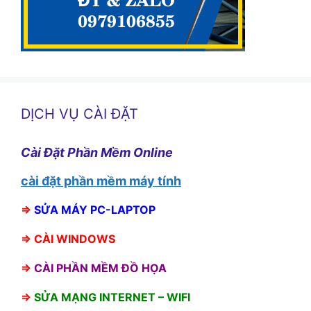
DỊCH VỤ CÀI ĐẶT
Cài Đặt Phần Mềm Online
cài đặt phần mềm máy tính
⇒
SỬA MÁY PC-LAPTOP
⇒
CÀI WINDOWS
⇒
CÀI PHẦN MỀM ĐỒ HỌA
⇒
SỬA MẠNG INTERNET – WIFI