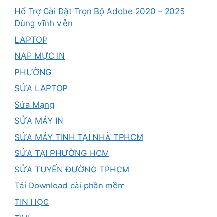
Hổ Trợ Cài Đặt Trọn Bộ Adobe 2020 – 2025
Dùng vĩnh viễn
LAPTOP
NẠP MỰC IN
PHƯỜNG
SỬA LAPTOP
Sửa Mạng
SỬA MÁY IN
SỬA MÁY TÍNH TẠI NHÀ TPHCM
SỬA TẠI PHƯỜNG HCM
SỬA TUYẾN ĐƯỜNG TPHCM
Tải Download cài phần mềm
TIN HỌC