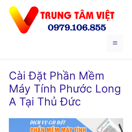
Chuyển
đến
nội
dung
Menu
Cài Đặt Phần Mềm
Máy Tính Phước Long
A Tại Thủ Đức