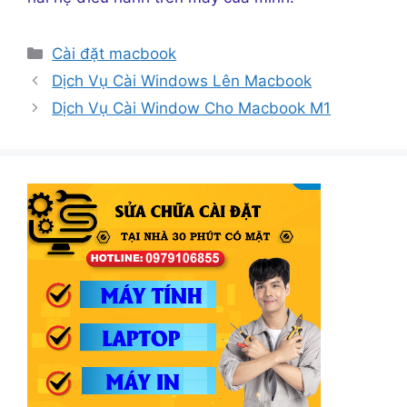
Danh
Cài đặt macbook
mục
Dịch Vụ Cài Windows Lên Macbook
Dịch Vụ Cài Window Cho Macbook M1