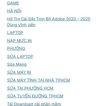
GAME
HÀ NỘI
Hổ Trợ Cài Đặt Trọn Bộ Adobe 2020 – 2025
Dùng vĩnh viễn
LAPTOP
NẠP MỰC IN
PHƯỜNG
SỬA LAPTOP
Sửa Mạng
SỬA MÁY IN
SỬA MÁY TÍNH TẠI NHÀ TPHCM
SỬA TẠI PHƯỜNG HCM
SỬA TUYẾN ĐƯỜNG TPHCM
Tải Download cài phần mềm