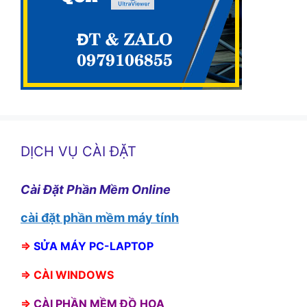
DỊCH VỤ CÀI ĐẶT
Cài Đặt Phần Mềm Online
cài đặt phần mềm máy tính
⇒
SỬA MÁY PC-LAPTOP
⇒
CÀI WINDOWS
⇒
CÀI PHẦN MỀM ĐỒ HỌA