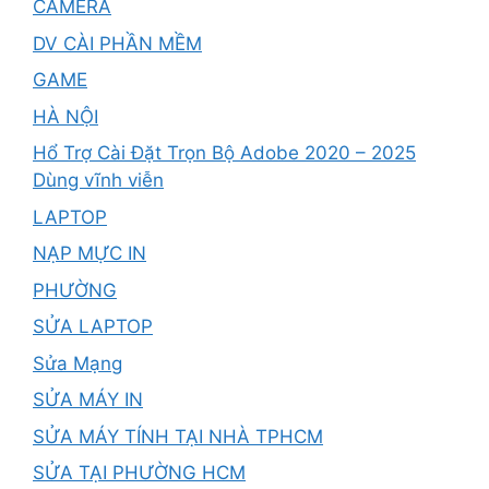
CAMERA
DV CÀI PHẦN MỀM
GAME
HÀ NỘI
Hổ Trợ Cài Đặt Trọn Bộ Adobe 2020 – 2025
Dùng vĩnh viễn
LAPTOP
NẠP MỰC IN
PHƯỜNG
SỬA LAPTOP
Sửa Mạng
SỬA MÁY IN
SỬA MÁY TÍNH TẠI NHÀ TPHCM
SỬA TẠI PHƯỜNG HCM