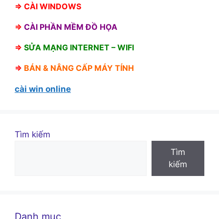
⇒
CÀI WINDOWS
⇒
CÀI PHẦN MỀM ĐỒ HỌA
⇒
SỬA MẠNG INTERNET – WIFI
⇒
BÁN &
NÂNG CẤP MÁY TÍNH
cài win online
Tìm kiếm
Tìm
kiếm
Danh mục