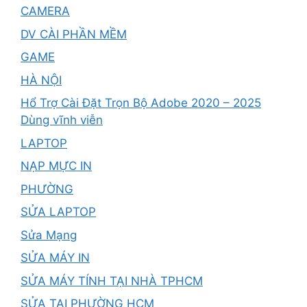
CAMERA
DV CÀI PHẦN MỀM
GAME
HÀ NỘI
Hổ Trợ Cài Đặt Trọn Bộ Adobe 2020 – 2025
Dùng vĩnh viễn
LAPTOP
NẠP MỰC IN
PHƯỜNG
SỬA LAPTOP
Sửa Mạng
SỬA MÁY IN
SỬA MÁY TÍNH TẠI NHÀ TPHCM
SỬA TẠI PHƯỜNG HCM