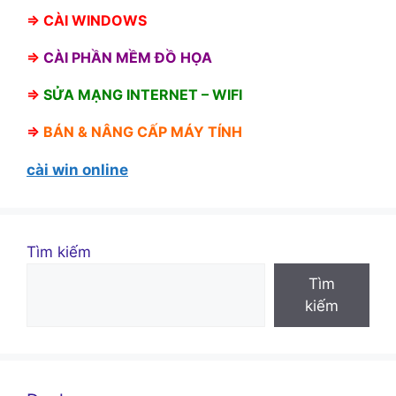
⇒
CÀI WINDOWS
⇒
CÀI PHẦN MỀM ĐỒ HỌA
⇒
SỬA MẠNG INTERNET – WIFI
⇒
BÁN &
NÂNG CẤP MÁY TÍNH
cài win online
Tìm kiếm
Tìm
kiếm