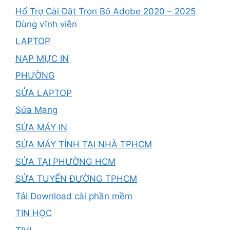
Hổ Trợ Cài Đặt Trọn Bộ Adobe 2020 – 2025
Dùng vĩnh viễn
LAPTOP
NẠP MỰC IN
PHƯỜNG
SỬA LAPTOP
Sửa Mạng
SỬA MÁY IN
SỬA MÁY TÍNH TẠI NHÀ TPHCM
SỬA TẠI PHƯỜNG HCM
SỬA TUYẾN ĐƯỜNG TPHCM
Tải Download cài phần mềm
TIN HỌC