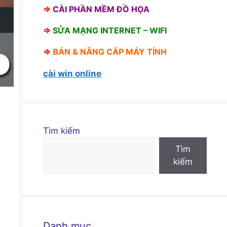
⇒
CÀI PHẦN MỀM ĐỒ HỌA
⇒
SỬA MẠNG INTERNET – WIFI
⇒
BÁN &
NÂNG CẤP MÁY TÍNH
cài win online
Tìm kiếm
Tìm
kiếm
h
Danh mục