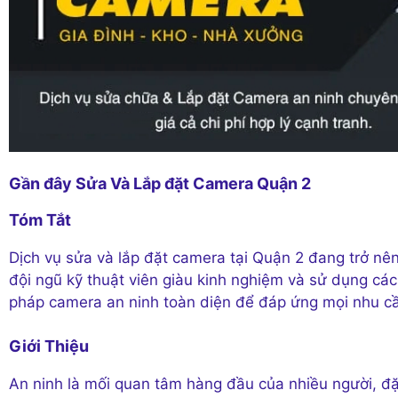
Gần đây Sửa Và Lắp đặt Camera Quận 2
Tóm Tắt
Dịch vụ sửa và lắp đặt camera tại Quận 2 đang trở nê
đội ngũ kỹ thuật viên giàu kinh nghiệm và sử dụng các
pháp camera an ninh toàn diện để đáp ứng mọi nhu c
Giới Thiệu
An ninh là mối quan tâm hàng đầu của nhiều người, đặc