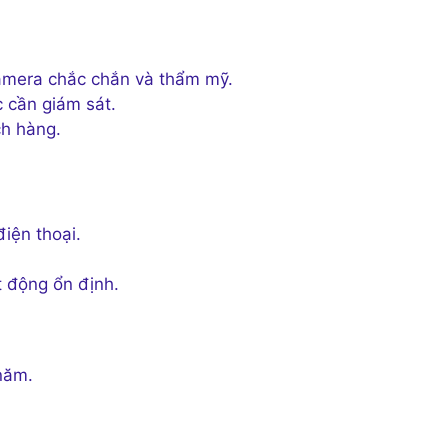
amera chắc chắn và thẩm mỹ.
 cần giám sát.
h hàng.
iện thoại.
 động ổn định.
 năm.