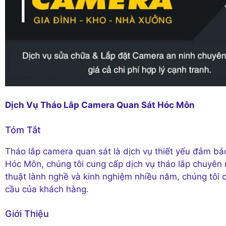
Dịch Vụ Tháo Lắp Camera Quan Sát Hóc Môn
Tóm Tắt
Tháo lắp camera quan sát là dịch vụ thiết yếu đảm bả
Hóc Môn, chúng tôi cung cấp dịch vụ tháo lắp chuyên n
thuật lành nghề và kinh nghiệm nhiều năm, chúng tôi 
cầu của khách hàng.
Giới Thiệu