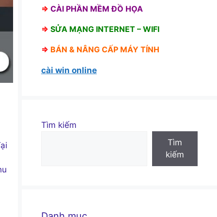
⇒
CÀI PHẦN MỀM ĐỒ HỌA
⇒
SỬA MẠNG INTERNET – WIFI
⇒
BÁN &
NÂNG CẤP MÁY TÍNH
cài win online
Tìm kiếm
Tìm
ại
kiếm
hu
Danh mục