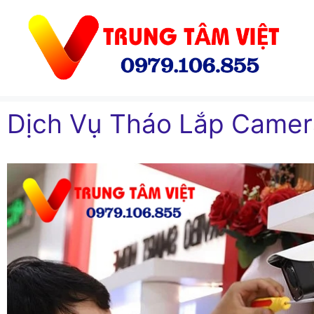
Chuyển
đến
nội
dung
Dịch Vụ Tháo Lắp Came