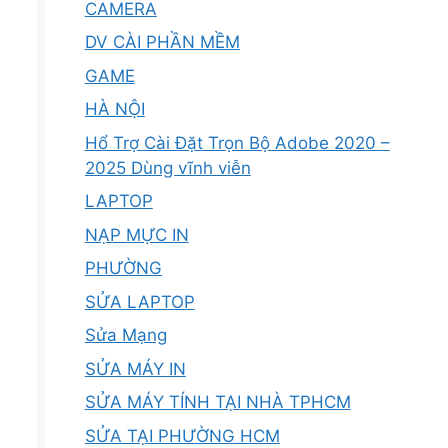
CAMERA
DV CÀI PHẦN MỀM
GAME
HÀ NỘI
Hổ Trợ Cài Đặt Trọn Bộ Adobe 2020 –
2025 Dùng vĩnh viễn
LAPTOP
NẠP MỰC IN
PHƯỜNG
SỬA LAPTOP
Sửa Mạng
SỬA MÁY IN
SỬA MÁY TÍNH TẠI NHÀ TPHCM
SỬA TẠI PHƯỜNG HCM