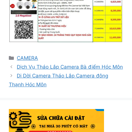
Danh
CAMERA
mục
Dịch Vụ Tháo Lắp Camera Bà điểm Hóc Môn
Di Dời Camera Tháo Lắp Camera đông
Thạnh Hóc Môn