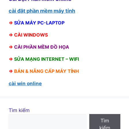
cài đặt phần mềm máy tính
⇒
SỬA MÁY PC-LAPTOP
⇒
CÀI WINDOWS
⇒
CÀI PHẦN MỀM ĐỒ HỌA
⇒
SỬA MẠNG INTERNET – WIFI
⇒
BÁN &
NÂNG CẤP MÁY TÍNH
cài win online
Tìm kiếm
Tìm
kiếm