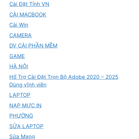
Cài Đặt Tỉnh VN
CÀI MACBOOK
Cài Win
CAMERA
DV CÀI PHẦN MỀM
GAME
HÀ NỘI
Hổ Trợ Cài Đặt Trọn Bộ Adobe 2020 – 2025
Dùng vĩnh viễn
LAPTOP
NẠP MỰC IN
PHƯỜNG
SỬA LAPTOP
Sửa Mạng