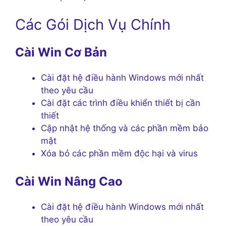
Các Gói Dịch Vụ Chính
Cài Win Cơ Bản
Cài đặt hệ điều hành Windows mới nhất
theo yêu cầu
Cài đặt các trình điều khiển thiết bị cần
thiết
Cập nhật hệ thống và các phần mềm bảo
mật
Xóa bỏ các phần mềm độc hại và virus
Cài Win Nâng Cao
Cài đặt hệ điều hành Windows mới nhất
theo yêu cầu