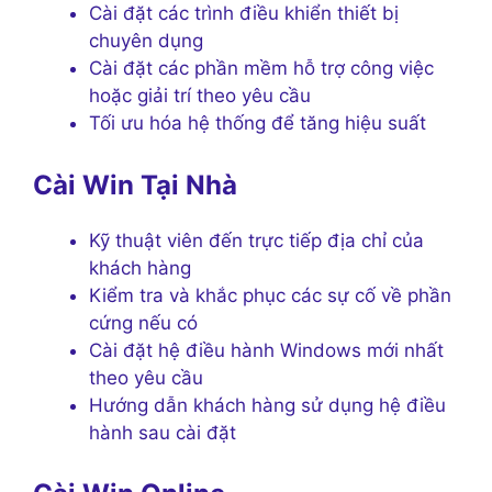
Cài đặt các trình điều khiển thiết bị
chuyên dụng
Cài đặt các phần mềm hỗ trợ công việc
hoặc giải trí theo yêu cầu
Tối ưu hóa hệ thống để tăng hiệu suất
Cài Win Tại Nhà
Kỹ thuật viên đến trực tiếp địa chỉ của
khách hàng
Kiểm tra và khắc phục các sự cố về phần
cứng nếu có
Cài đặt hệ điều hành Windows mới nhất
theo yêu cầu
Hướng dẫn khách hàng sử dụng hệ điều
hành sau cài đặt