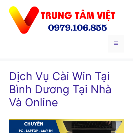
Chuyển
đến
nội
dung
Menu
Dịch Vụ Cài Win Tại
Bình Dương Tại Nhà
Và Online