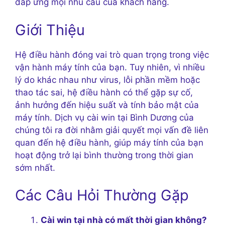
đáp ứng mọi nhu cầu của khách hàng.
Giới Thiệu
Hệ điều hành đóng vai trò quan trọng trong việc
vận hành máy tính của bạn. Tuy nhiên, vì nhiều
lý do khác nhau như virus, lỗi phần mềm hoặc
thao tác sai, hệ điều hành có thể gặp sự cố,
ảnh hưởng đến hiệu suất và tính bảo mật của
máy tính. Dịch vụ cài win tại Bình Dương của
chúng tôi ra đời nhằm giải quyết mọi vấn đề liên
quan đến hệ điều hành, giúp máy tính của bạn
hoạt động trở lại bình thường trong thời gian
sớm nhất.
Các Câu Hỏi Thường Gặp
Cài win tại nhà có mất thời gian không?