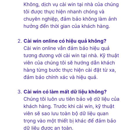
Không, dịch vụ cài win tại nhà của chúng
tôi được thực hiện nhanh chóng và
chuyên nghiệp, đảm bảo không làm ảnh
hưởng đến thời gian của khách hàng.
Cài win online có hiệu quả không?
Cài win online vẫn đảm bảo hiệu quả
tương đương với cài win tại nhà. Kỹ thuật
viên của chúng tôi sẽ hướng dẫn khách
hàng từng bước thực hiện cài đặt từ xa,
đảm bảo chính xác và hiệu quả.
Cài win có làm mất dữ liệu không?
Chúng tôi luôn ưu tiên bảo vệ dữ liệu của
khách hàng. Trước khi cài win, kỹ thuật
viên sẽ sao lưu toàn bộ dữ liệu quan
trọng vào một thiết bị khác để đảm bảo
dữ liệu được an toàn.