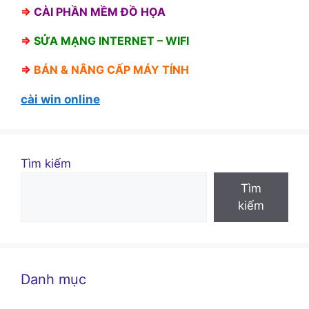
⇒
CÀI PHẦN MỀM ĐỒ HỌA
⇒
SỬA MẠNG INTERNET – WIFI
⇒
BÁN &
NÂNG CẤP MÁY TÍNH
cài win online
Tìm kiếm
Tìm
kiếm
Danh mục