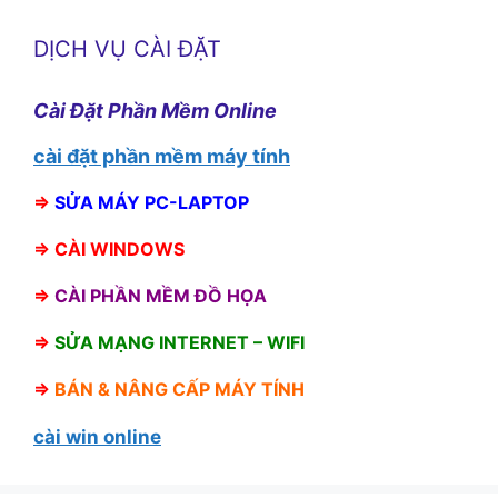
DỊCH VỤ CÀI ĐẶT
Cài Đặt Phần Mềm Online
cài đặt phần mềm máy tính
⇒
SỬA MÁY PC-LAPTOP
⇒
CÀI WINDOWS
⇒
CÀI PHẦN MỀM ĐỒ HỌA
⇒
SỬA MẠNG INTERNET – WIFI
⇒
BÁN &
NÂNG CẤP MÁY TÍNH
cài win online