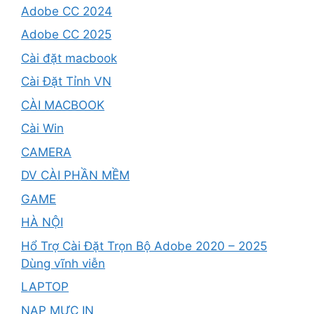
Adobe CC 2024
Adobe CC 2025
Cài đặt macbook
Cài Đặt Tỉnh VN
CÀI MACBOOK
Cài Win
CAMERA
DV CÀI PHẦN MỀM
GAME
HÀ NỘI
Hổ Trợ Cài Đặt Trọn Bộ Adobe 2020 – 2025
Dùng vĩnh viễn
LAPTOP
NẠP MỰC IN