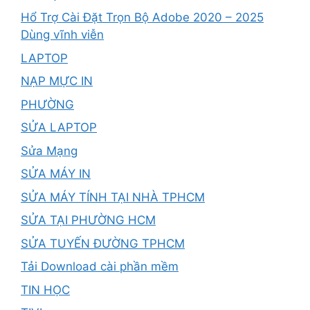
Hổ Trợ Cài Đặt Trọn Bộ Adobe 2020 – 2025
Dùng vĩnh viễn
LAPTOP
NẠP MỰC IN
PHƯỜNG
SỬA LAPTOP
Sửa Mạng
SỬA MÁY IN
SỬA MÁY TÍNH TẠI NHÀ TPHCM
SỬA TẠI PHƯỜNG HCM
SỬA TUYẾN ĐƯỜNG TPHCM
Tải Download cài phần mềm
TIN HỌC