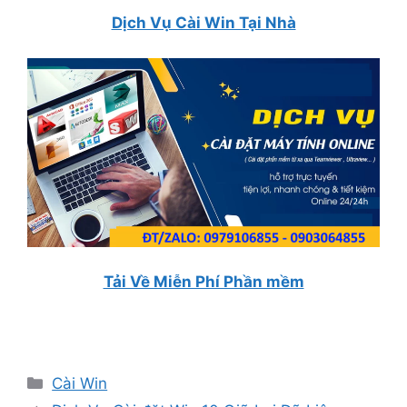
Dịch Vụ Cài Win Tại Nhà
Tải Về Miễn Phí Phần mềm
Danh
Cài Win
mục