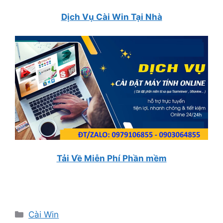
Dịch Vụ Cài Win Tại Nhà
Tải Về Miễn Phí Phần mềm
Danh
Cài Win