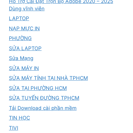
Hổ Trợ Cài Đặt Trọn Bộ Adobe 2020 – 2025
Dùng vĩnh viễn
LAPTOP
NẠP MỰC IN
PHƯỜNG
SỬA LAPTOP
Sửa Mạng
SỬA MÁY IN
SỬA MÁY TÍNH TẠI NHÀ TPHCM
SỬA TẠI PHƯỜNG HCM
SỬA TUYẾN ĐƯỜNG TPHCM
Tải Download cài phần mềm
TIN HỌC
TIVI