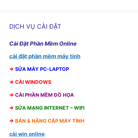
DỊCH VỤ CÀI ĐẶT
Cài Đặt Phần Mềm Online
cài đặt phần mềm máy tính
⇒
SỬA MÁY PC-LAPTOP
⇒
CÀI WINDOWS
⇒
CÀI PHẦN MỀM ĐỒ HỌA
⇒
SỬA MẠNG INTERNET – WIFI
⇒
BÁN &
NÂNG CẤP MÁY TÍNH
cài win online