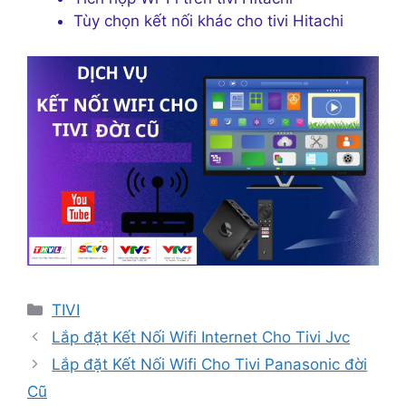
Tùy chọn kết nối khác cho tivi Hitachi
Danh
TIVI
mục
Lắp đặt Kết Nối Wifi Internet Cho Tivi Jvc
Lắp đặt Kết Nối Wifi Cho Tivi Panasonic đời
Cũ