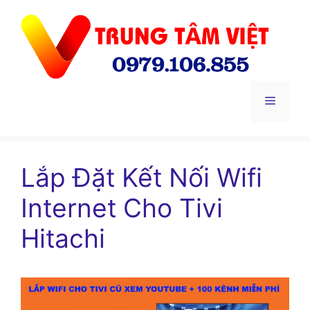
Chuyển
đến
nội
dung
Menu
Lắp Đặt Kết Nối Wifi
Internet Cho Tivi
Hitachi