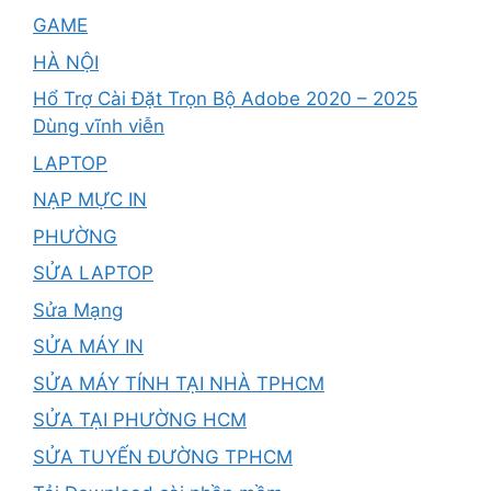
GAME
HÀ NỘI
Hổ Trợ Cài Đặt Trọn Bộ Adobe 2020 – 2025
Dùng vĩnh viễn
LAPTOP
NẠP MỰC IN
PHƯỜNG
SỬA LAPTOP
Sửa Mạng
SỬA MÁY IN
SỬA MÁY TÍNH TẠI NHÀ TPHCM
SỬA TẠI PHƯỜNG HCM
SỬA TUYẾN ĐƯỜNG TPHCM