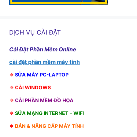
DỊCH VỤ CÀI ĐẶT
Cài Đặt Phần Mềm Online
cài đặt phần mềm máy tính
⇒
SỬA MÁY PC-LAPTOP
⇒
CÀI WINDOWS
⇒
CÀI PHẦN MỀM ĐỒ HỌA
⇒
SỬA MẠNG INTERNET – WIFI
⇒
BÁN &
NÂNG CẤP MÁY TÍNH