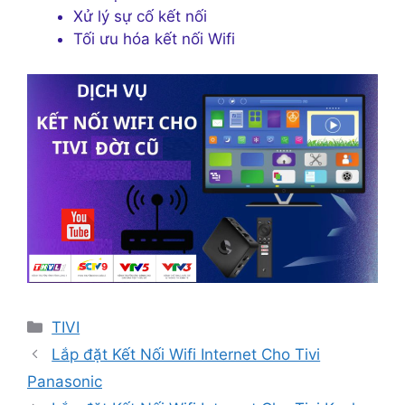
Xử lý sự cố kết nối
Tối ưu hóa kết nối Wifi
Danh
TIVI
mục
Lắp đặt Kết Nối Wifi Internet Cho Tivi
Panasonic