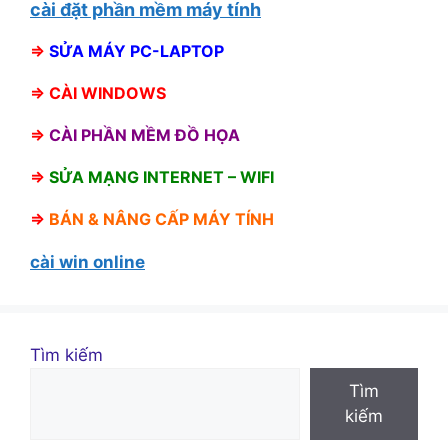
cài đặt phần mềm máy tính
⇒
SỬA MÁY PC-LAPTOP
⇒
CÀI WINDOWS
⇒
CÀI PHẦN MỀM ĐỒ HỌA
⇒
SỬA MẠNG INTERNET – WIFI
⇒
BÁN &
NÂNG CẤP MÁY TÍNH
cài win online
Tìm kiếm
Tìm
kiếm