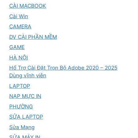
CÀI MACBOOK
Cài Win
CAMERA
DV CÀI PHẦN MỀM
GAME
HÀ NỘI
Hổ Trợ Cài Đặt Trọn Bộ Adobe 2020 – 2025
Dùng vĩnh viễn
LAPTOP
NẠP MỰC IN
PHƯỜNG
SỬA LAPTOP
Sửa Mạng
SỬA MÁY IN