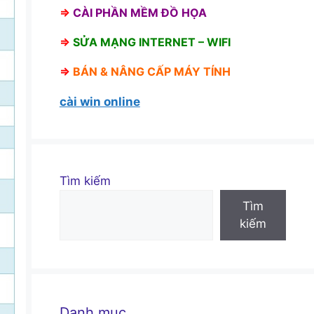
⇒
CÀI PHẦN MỀM ĐỒ HỌA
⇒
SỬA MẠNG INTERNET – WIFI
⇒
BÁN &
NÂNG CẤP MÁY TÍNH
cài win online
Tìm kiếm
Tìm
kiếm
Danh mục