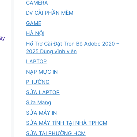
CAMERA
DV CÀI PHẦN MỀM
GAME
HÀ NỘI
ây
Hổ Trợ Cài Đặt Trọn Bộ Adobe 2020 –
2025 Dùng vĩnh viễn
LAPTOP
NẠP MỰC IN
PHƯỜNG
SỬA LAPTOP
Sửa Mạng
SỬA MÁY IN
SỬA MÁY TÍNH TẠI NHÀ TPHCM
SỬA TẠI PHƯỜNG HCM