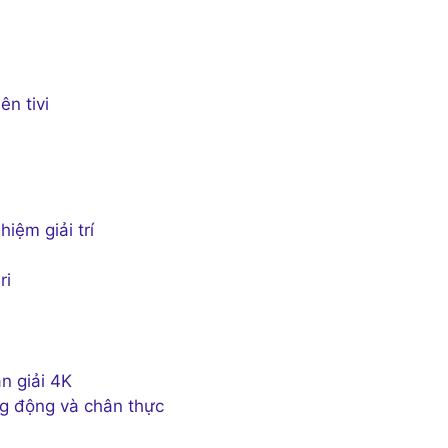
ên tivi
iệm giải trí
ri
n giải 4K
g động và chân thực