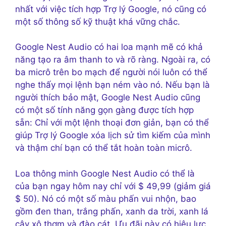
nhất với việc tích hợp Trợ lý Google, nó cũng có
một số thông số kỹ thuật khá vững chắc.
Google Nest Audio có hai loa mạnh mẽ có khả
năng tạo ra âm thanh to và rõ ràng. Ngoài ra, có
ba micrô trên bo mạch để người nói luôn có thể
nghe thấy mọi lệnh bạn ném vào nó. Nếu bạn là
người thích bảo mật, Google Nest Audio cũng
có một số tính năng gọn gàng được tích hợp
sẵn: Chỉ với một lệnh thoại đơn giản, bạn có thể
giúp Trợ lý Google xóa lịch sử tìm kiếm của mình
và thậm chí bạn có thể tắt hoàn toàn micrô.
Loa thông minh Google Nest Audio có thể là
của bạn ngay hôm nay chỉ với $ 49,99 (giảm giá
$ 50). Nó có một số màu phấn vui nhộn, bao
gồm đen than, trắng phấn, xanh da trời, xanh lá
cây xô thơm và đào cát. Ưu đãi này có hiệu lực