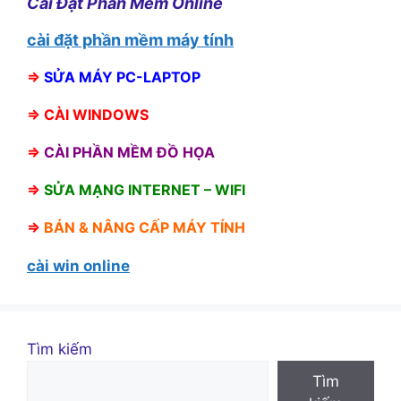
Cài Đặt Phần Mềm Online
cài đặt phần mềm máy tính
⇒
SỬA MÁY PC-LAPTOP
⇒
CÀI WINDOWS
⇒
CÀI PHẦN MỀM ĐỒ HỌA
⇒
SỬA MẠNG INTERNET – WIFI
⇒
BÁN &
NÂNG CẤP MÁY TÍNH
cài win online
Tìm kiếm
Tìm