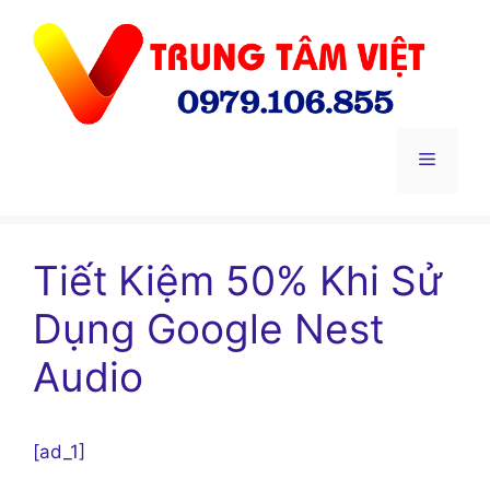
Chuyển
đến
nội
dung
Menu
Tiết Kiệm 50% Khi Sử
Dụng Google Nest
Audio
[ad_1]