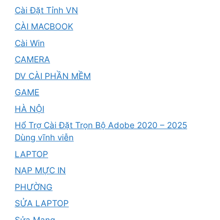
Cài Đặt Tỉnh VN
CÀI MACBOOK
Cài Win
CAMERA
DV CÀI PHẦN MỀM
GAME
HÀ NỘI
Hổ Trợ Cài Đặt Trọn Bộ Adobe 2020 – 2025
Dùng vĩnh viễn
LAPTOP
NẠP MỰC IN
PHƯỜNG
SỬA LAPTOP
Sửa Mạng