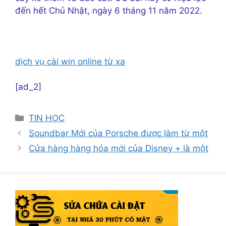
đến hết Chủ Nhật, ngày 6 tháng 11 năm 2022.
dịch vụ cài win online từ xa
[ad_2]
Danh
TIN HỌC
mục
Soundbar Mới của Porsche được làm từ một
Cửa hàng hàng hóa mới của Disney + là một