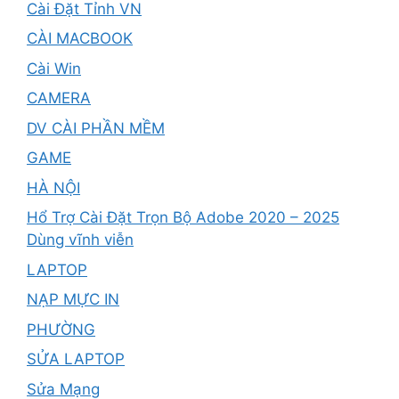
Cài Đặt Tỉnh VN
CÀI MACBOOK
Cài Win
CAMERA
DV CÀI PHẦN MỀM
GAME
HÀ NỘI
Hổ Trợ Cài Đặt Trọn Bộ Adobe 2020 – 2025
Dùng vĩnh viễn
LAPTOP
NẠP MỰC IN
PHƯỜNG
SỬA LAPTOP
Sửa Mạng