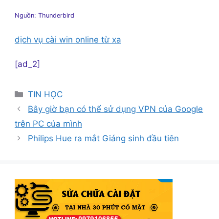
Nguồn: Thunderbird
dịch vụ cài win online từ xa
[ad_2]
Danh
TIN HỌC
mục
Bây giờ bạn có thể sử dụng VPN của Google
trên PC của mình
Philips Hue ra mắt Giáng sinh đầu tiên