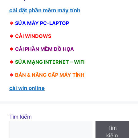
cài đặt phần mềm máy tính
⇒
SỬA MÁY PC-LAPTOP
⇒
CÀI WINDOWS
⇒
CÀI PHẦN MỀM ĐỒ HỌA
⇒
SỬA MẠNG INTERNET – WIFI
⇒
BÁN &
NÂNG CẤP MÁY TÍNH
cài win online
Tìm kiếm
Tìm
kiếm