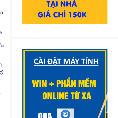
có
e
của
t
ký
,
a