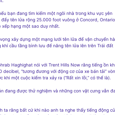
t.
 nếu bạn đang tìm kiếm một ngôi nhà trong khu vực yên
đẩy tên lửa rộng 25.000 foot vuông ở Concord, Ontario
e xếp hạng một sao duy nhất.
 vọng xây dựng một mạng lưới tên lửa để vận chuyển h
khí cầu tầng bình lưu để nâng tên lửa lên trên Trái đất
hrab Haghighat nói với Trent Hills Now rằng tiếng ồn kh
 decibel, “tương đương với động cơ của xe bán tải” vò
khi một cuộc kiểm tra xảy ra (“Rất xin lỗi,” có thể là).
vẫn đang được thử nghiệm và những con vật cưng vẫn đ
h ta rằng bất cứ khi nào anh ta nghe thấy tiếng động c