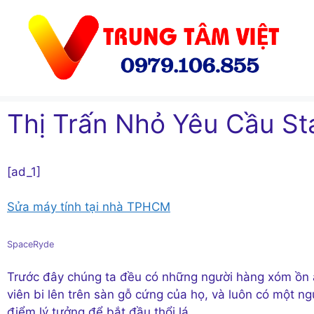
Chuyển
đến
nội
dung
Thị Trấn Nhỏ Yêu Cầu St
[ad_1]
Sửa máy tính tại nhà TPHCM
SpaceRyde
Trước đây chúng ta đều có những người hàng xóm ồn 
viên bi lên trên sàn gỗ cứng của họ, và luôn có một ng
điểm lý tưởng để bắt đầu thổi lá.