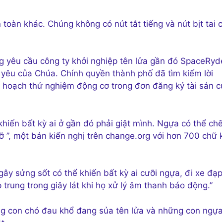
oàn khác. Chúng không có nút tắt tiếng và nút bịt tai 
ng yêu cầu công ty khởi nghiệp tên lửa gần đó SpaceRyd
 yêu của Chúa. Chính quyền thành phố đã tìm kiếm lời
kế hoạch thử nghiệm động cơ trong đơn đăng ký tài sản 
hiến bất kỳ ai ở gần đó phải giật mình. Ngựa có thể chế
”, một bản kiến ​​nghị trên change.org với hơn 700 chữ 
ây sửng sốt có thể khiến bất kỳ ai cưỡi ngựa, đi xe đạp
trung trong giây lát khi họ xử lý âm thanh báo động.”
ững con chó đau khổ đang sủa tên lửa và những con ngự