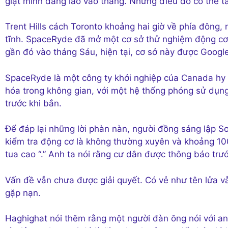
giật mình đang lao vào thang. Nhưng điều đó có thể tắ
Trent Hills cách Toronto khoảng hai giờ về phía đông,
tĩnh. SpaceRyde đã mở một cơ sở thử nghiệm động cơ 
gần đó vào tháng Sáu, hiện tại, cơ sở này được Googl
SpaceRyde là một công ty khởi nghiệp của Canada hy
hóa trong không gian, với một hệ thống phóng sử dụng 
trước khi bắn.
Để đáp lại những lời phàn nàn, người đồng sáng lập So
kiểm tra động cơ là không thường xuyên và khoảng 100
tua cao “.” Anh ta nói rằng cư dân được thông báo trước 
Vấn đề vẫn chưa được giải quyết. Có vẻ như tên lửa 
gặp nạn.
Haghighat nói thêm rằng một người đàn ông nói với an