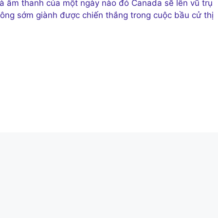
ó là âm thanh của một ngày nào đó Canada sẽ lên vũ trụ
không sớm giành được chiến thắng trong cuộc bầu cử thị