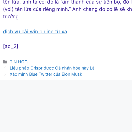
tên lửa, anh ta coi đó là “âm thanh của sự tiến bộ, đ
(với) tên lửa của riêng mình.” Anh chàng đó có lẽ sẽ 
trưởng.
dịch vụ cài win online từ xa
[ad_2]
Danh
TIN HỌC
mục
Liệu pháp Crispr được Cá nhân hóa này Là
Xác minh Blue Twitter của Elon Musk