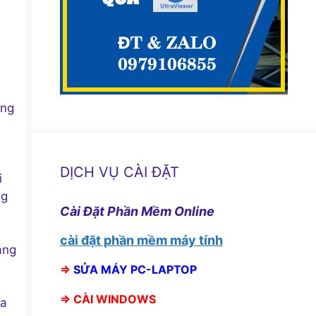
àng
DỊCH VỤ CÀI ĐẶT
i
ng
Cài Đặt Phần Mềm Online
cài đặt phần mềm máy tính
ang
⇒
SỬA MÁY PC-LAPTOP
⇒
CÀI WINDOWS
ủa