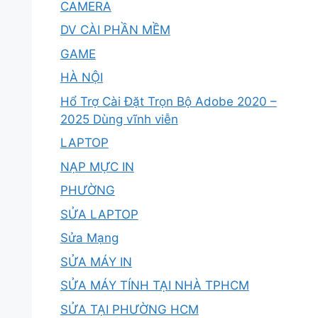
CAMERA
DV CÀI PHẦN MỀM
GAME
HÀ NỘI
Hổ Trợ Cài Đặt Trọn Bộ Adobe 2020 –
2025 Dùng vĩnh viễn
LAPTOP
NẠP MỰC IN
PHƯỜNG
SỬA LAPTOP
Sửa Mạng
SỬA MÁY IN
SỬA MÁY TÍNH TẠI NHÀ TPHCM
SỬA TẠI PHƯỜNG HCM