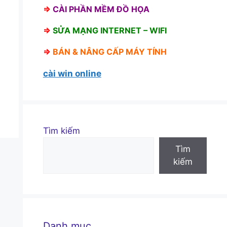
⇒
CÀI PHẦN MỀM ĐỒ HỌA
⇒
SỬA MẠNG INTERNET – WIFI
⇒
BÁN &
NÂNG CẤP MÁY TÍNH
cài win online
Tìm kiếm
Tìm
kiếm
Danh mục