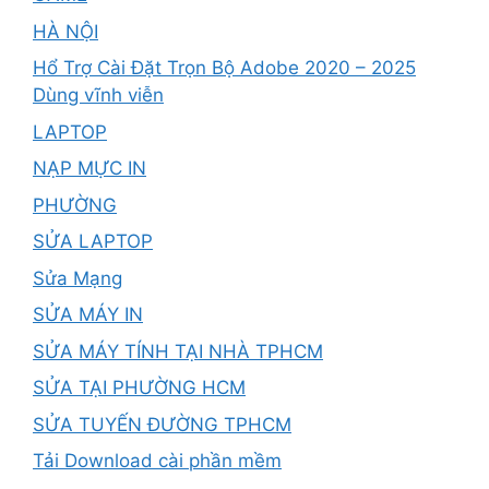
HÀ NỘI
Hổ Trợ Cài Đặt Trọn Bộ Adobe 2020 – 2025
Dùng vĩnh viễn
LAPTOP
NẠP MỰC IN
PHƯỜNG
SỬA LAPTOP
Sửa Mạng
SỬA MÁY IN
SỬA MÁY TÍNH TẠI NHÀ TPHCM
SỬA TẠI PHƯỜNG HCM
SỬA TUYẾN ĐƯỜNG TPHCM
Tải Download cài phần mềm