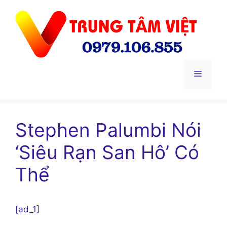
Chuyển
đến
nội
dung
Menu
Stephen Palumbi Nói
‘Siêu Rạn San Hô’ Có
Thể
[ad_1]