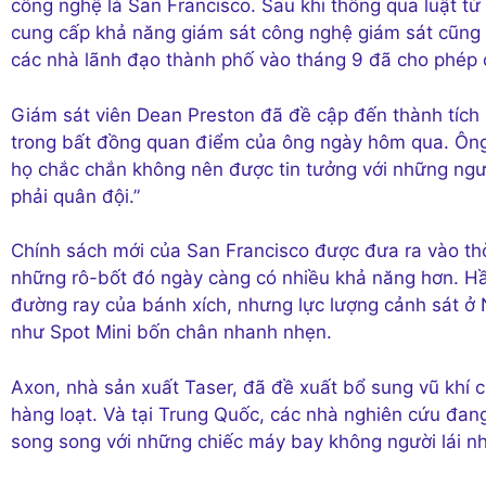
công nghệ là San Francisco. Sau khi thông qua luật t
cung cấp khả năng giám sát công nghệ giám sát cũn
các nhà lãnh đạo thành phố vào tháng 9 đã cho phép 
Giám sát viên Dean Preston đã đề cập đến thành tích
trong bất đồng quan điểm của ông ngày hôm qua. Ông n
họ chắc chắn không nên được tin tưởng với những ngườ
phải quân đội.”
Chính sách mới của San Francisco được đưa ra vào thờ
những rô-bốt đó ngày càng có nhiều khả năng hơn. Hầ
đường ray của bánh xích, nhưng lực lượng cảnh sát ở
như Spot Mini bốn chân nhanh nhẹn.
Axon, nhà sản xuất Taser, đã đề xuất bổ sung vũ khí 
hàng loạt. Và tại Trung Quốc, các nhà nghiên cứu đa
song song với những chiếc máy bay không người lái nh