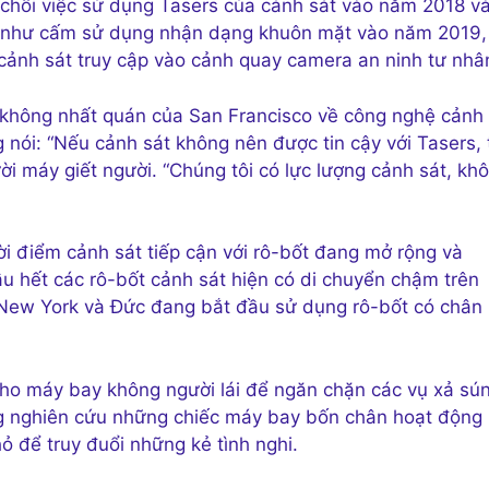
ừ chối việc sử dụng Tasers của cảnh sát vào năm 2018 v
g như cấm sử dụng nhận dạng khuôn mặt vào năm 2019,
cảnh sát truy cập vào cảnh quay camera an ninh tư nhâ
 không nhất quán của San Francisco về công nghệ cảnh 
ói: “Nếu cảnh sát không nên được tin cậy với Tasers, 
i máy giết người. “Chúng tôi có lực lượng cảnh sát, kh
i điểm cảnh sát tiếp cận với rô-bốt đang mở rộng và
u hết các rô-bốt cảnh sát hiện có di chuyển chậm trên
 New York và Đức đang bắt đầu sử dụng rô-bốt có chân
cho máy bay không người lái để ngăn chặn các vụ xả sú
ng nghiên cứu những chiếc máy bay bốn chân hoạt động
ỏ để truy đuổi những kẻ tình nghi.