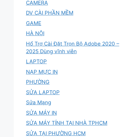
CAMERA
DV CÀI PHẦN MỀM
GAME
HÀ NỘI
Hổ Trợ Cài Đặt Trọn Bộ Adobe 2020 –
2025 Dùng vĩnh viễn
LAPTOP
NẠP MỰC IN
PHƯỜNG
SỬA LAPTOP
Sửa Mạng
SỬA MÁY IN
SỬA MÁY TÍNH TẠI NHÀ TPHCM
SỬA TẠI PHƯỜNG HCM