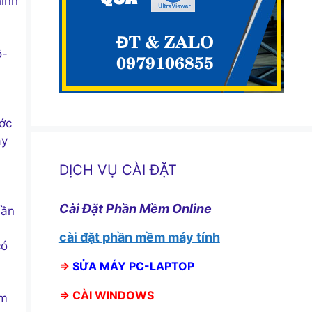
hính
ô-
ước
áy
DỊCH VỤ CÀI ĐẶT
Cài Đặt Phần Mềm Online
hần
cài đặt phần mềm máy tính
có
⇒
SỬA MÁY PC-LAPTOP
⇒
CÀI WINDOWS
âm