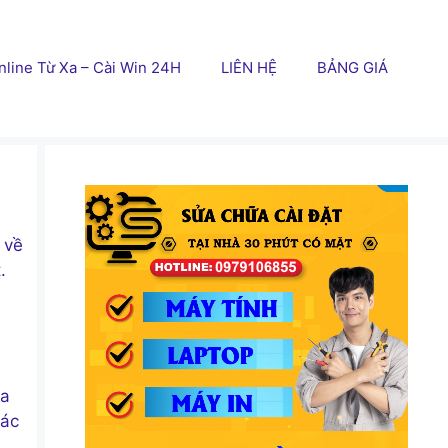
line Từ Xa – Cài Win 24H
LIÊN HỆ
BẢNG GIÁ
 về
.
ua
các