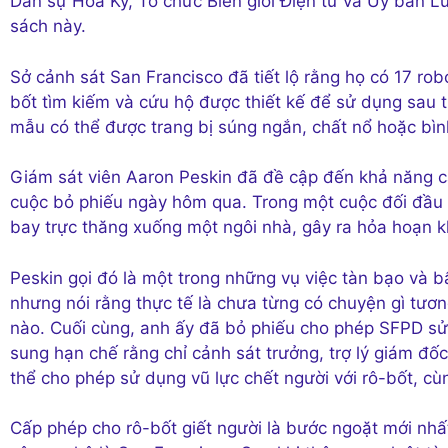
Dân sự Hoa Kỳ, Tổ chức Biên giới Điện tử và Ủy ban L
sách này.
Sở cảnh sát San Francisco đã tiết lộ rằng họ có 17 ro
bốt tìm kiếm và cứu hộ được thiết kế để sử dụng sau
mẫu có thể được trang bị súng ngắn, chất nổ hoặc bình
Giám sát viên Aaron Peskin đã đề cập đến khả năng cả
cuộc bỏ phiếu ngày hôm qua. Trong một cuộc đối đầu 
bay trực thăng xuống một ngôi nhà, gây ra hỏa hoạn kh
Peskin gọi đó là một trong những vụ việc tàn bạo và bấ
nhưng nói rằng thực tế là chưa từng có chuyện gì tươn
nào. Cuối cùng, anh ấy đã bỏ phiếu cho phép SFPD sử
sung hạn chế rằng chỉ cảnh sát trưởng, trợ lý giám đ
thể cho phép sử dụng vũ lực chết người với rô-bốt, cù
Cấp phép cho rô-bốt giết người là bước ngoặt mới nhất