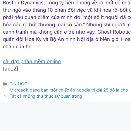
Boston Dynamics, công ty tiên phong về rô-bốt có ch
thư ngỏ vào tháng 10 phản đối việc vũ khí hóa rô-bốt
phải nêu quan điểm của mình do “một số ít người đã c
hóa các rô bốt thương mại có sẵn.” Nhưng khi người máy
cạnh tranh mà không cần e dè như vậy. Ghost Robotics
quân đội Hoa Kỳ và Bộ An ninh Nội địa ở biên giới Ho
chân của họ.
cài đặt phần mềm online
[ad_2]
Danh
TIN HỌC
mục
Microsoft đang bán một chiếc áo hoodie trị giá 25 đô la cho
Tất cả những thứ thực sự quan trọng