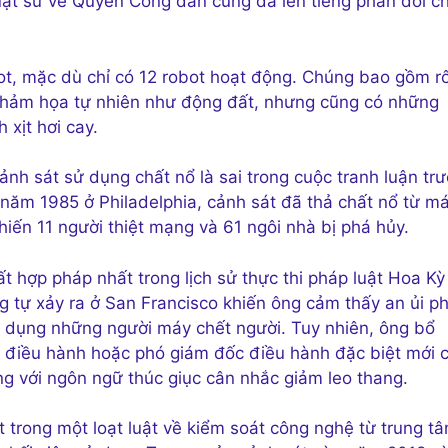
uật sư về Quyền Công dân cũng đã lên tiếng phản đối c
bot, mặc dù chỉ có 12 robot hoạt động. Chúng bao gồm r
 thảm họa tự nhiên như động đất, nhưng cũng có những
 xịt hơi cay.
nh sát sử dụng chất nổ là sai trong cuộc tranh luận tr
năm 1985 ở Philadelphia, cảnh sát đã thả chất nổ từ m
iến 11 người thiệt mạng và 61 ngôi nhà bị phá hủy.
t hợp pháp nhất trong lịch sử thực thi pháp luật Hoa Kỳ
g tự xảy ra ở San Francisco khiến ông cảm thấy an ủi p
 dụng những người máy chết người. Tuy nhiên, ông bổ
ốc điều hành hoặc phó giám đốc điều hành đặc biệt mới 
ng với ngôn ngữ thúc giục cân nhắc giảm leo thang.
 trong một loạt luật về kiểm soát công nghệ từ trung t