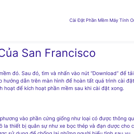
Cài Đặt Phần Mềm Máy Tính On
Của San Francisco
mềm đó. Sau đó, tìm và nhấn vào nút “Download” để tải
theo hướng dẫn trên màn hình để hoàn tất quá trình cài đặt
h hoạt để kích hoạt phần mềm sau khi cài đặt xong.
 phương vào phần cứng giống như loại có được thông q
 la thiết bị quân sự như xe bọc thép và đạn dược cho 
ược sử dụng để chống lại những người biểu tình sau vụ