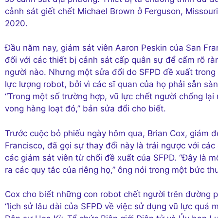
cảnh sát giết chết Michael Brown ở Ferguson, Missou
2020.
Đầu năm nay, giám sát viên Aaron Peskin của San Fra
đối với các thiết bị cảnh sát cấp quân sự để cấm rõ ràn
người nào. Nhưng một sửa đổi do SFPD đề xuất trong 
lực lượng robot, bởi vì các sĩ quan của họ phải sẵn sà
“Trong một số trường hợp, vũ lực chết người chống lại
vong hàng loạt đó,” bản sửa đổi cho biết.
Trước cuộc bỏ phiếu ngày hôm qua, Brian Cox, giám đ
Francisco, đã gọi sự thay đổi này là trái ngược với các
các giám sát viên từ chối đề xuất của SFPD. “Đây là m
ra các quy tắc của riêng họ,” ông nói trong một bức th
Cox cho biết những con robot chết người trên đường phố
“lịch sử lâu dài của SFPD về việc sử dụng vũ lực quá 