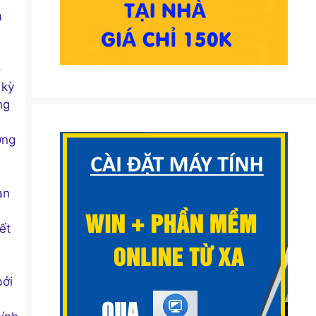
m
o
 kỳ
ng
ơng
an
ết
bởi