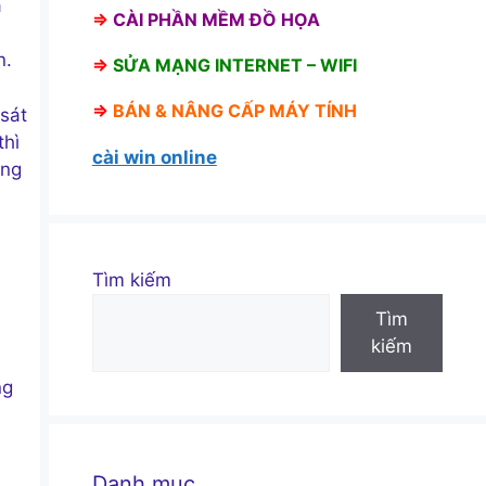
à
⇒
CÀI PHẦN MỀM ĐỒ HỌA
n.
⇒
SỬA MẠNG INTERNET – WIFI
⇒
BÁN &
NÂNG CẤP MÁY TÍNH
sát
thì
cài win online
ông
Tìm kiếm
Tìm
kiếm
ng
Danh mục