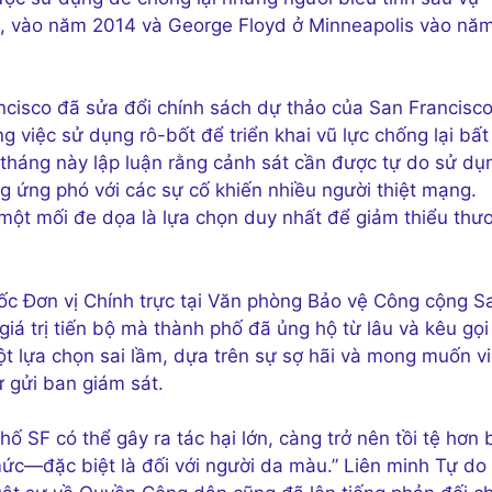
ri, vào năm 2014 và George Floyd ở Minneapolis vào nă
ncisco đã sửa đổi chính sách dự thảo của San Francisc
g việc sử dụng rô-bốt để triển khai vũ lực chống lại bất
tháng này lập luận rằng cảnh sát cần được tự do sử dụ
ng ứng phó với các sự cố khiến nhiều người thiệt mạng.
 một mối đe dọa là lựa chọn duy nhất để giảm thiểu thư
ốc Đơn vị Chính trực tại Văn phòng Bảo vệ Công cộng S
 giá trị tiến bộ mà thành phố đã ủng hộ từ lâu và kêu gọi
ột lựa chọn sai lầm, dựa trên sự sợ hãi và mong muốn vi
ư gửi ban giám sát.
 SF có thể gây ra tác hại lớn, càng trở nên tồi tệ hơn 
mức—đặc biệt là đối với người da màu.” Liên minh Tự do