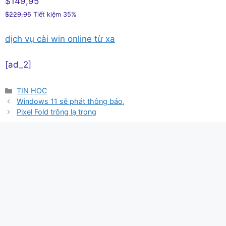
$149,95
$229,95
Tiết kiệm 35%
dịch vụ cài win online từ xa
[ad_2]
Danh
TIN HỌC
mục
Windows 11 sẽ phát thông báo,
Pixel Fold trông lạ trong