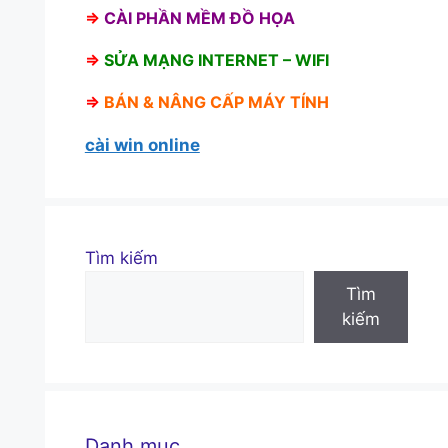
⇒
CÀI PHẦN MỀM ĐỒ HỌA
⇒
SỬA MẠNG INTERNET – WIFI
⇒
BÁN &
NÂNG CẤP MÁY TÍNH
cài win online
Tìm kiếm
Tìm
kiếm
Danh mục