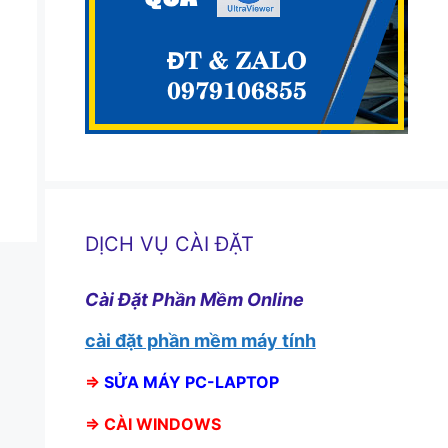
DỊCH VỤ CÀI ĐẶT
Cài Đặt Phần Mềm Online
cài đặt phần mềm máy tính
⇒
SỬA MÁY PC-LAPTOP
⇒
CÀI WINDOWS