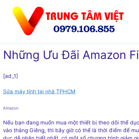
Chuyển
đến
nội
dung
Những Ưu Đãi Amazon Fi
[ad_1]
Sửa máy tính tại nhà TPHCM
Amazon
Nếu bạn đang muốn mua một thiết bị theo dõi thể dục
vào tháng Giêng, thì bây giờ có thể là thời điểm để mua
dục dễ nhận biết nhất, có một số chương trình giảm 