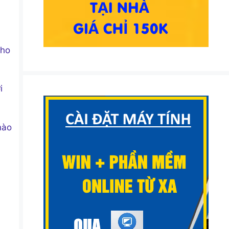
cho
i
nào