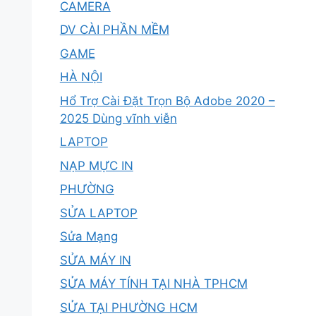
CAMERA
DV CÀI PHẦN MỀM
GAME
HÀ NỘI
Hổ Trợ Cài Đặt Trọn Bộ Adobe 2020 –
2025 Dùng vĩnh viễn
LAPTOP
NẠP MỰC IN
PHƯỜNG
SỬA LAPTOP
Sửa Mạng
SỬA MÁY IN
SỬA MÁY TÍNH TẠI NHÀ TPHCM
SỬA TẠI PHƯỜNG HCM