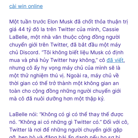
cài win online
Một tuần trước
Elon Musk đã chốt thỏa thuận trị
giá 44 tỷ đô la trên Twitter của mình, Cassie
LaBelle, một nhà văn thuộc cộng đồng người
chuyển giới trên Twitter, đã bắt đầu một máy
chủ Discord. “Tôi không biết liệu Musk có định
mua và phá hủy Twitter hay không,” cô
đã viết
,
nhưng cô ấy hy vọng máy chủ của mình sẽ là
một thử nghiệm thú vị. Ngoài ra, máy chủ về
thời gian có thể trở thành một không gian an
toàn cho cộng đồng những người chuyển giới
mà cô đã nuôi dưỡng hơn một thập kỷ.
LaBelle nói: “Không có gì có thể thay thế được
nó. “Không ai có những gì Twitter có.” Đối với cô,
Twitter là nơi để những người chuyển giới gặp
gỡ, hẹn hò và đăng bài ẩn danh nếu họ sợ bị