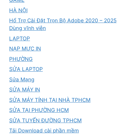
GAME
HÀ NỘI
Hổ Trợ Cài Đặt Trọn Bộ Adobe 2020 – 2025
Dùng vĩnh viễn
LAPTOP
NẠP MỰC IN
PHƯỜNG
SỬA LAPTOP
Sửa Mạng
SỬA MÁY IN
SỬA MÁY TÍNH TẠI NHÀ TPHCM
SỬA TẠI PHƯỜNG HCM
SỬA TUYẾN ĐƯỜNG TPHCM
Tải Download cài phần mềm