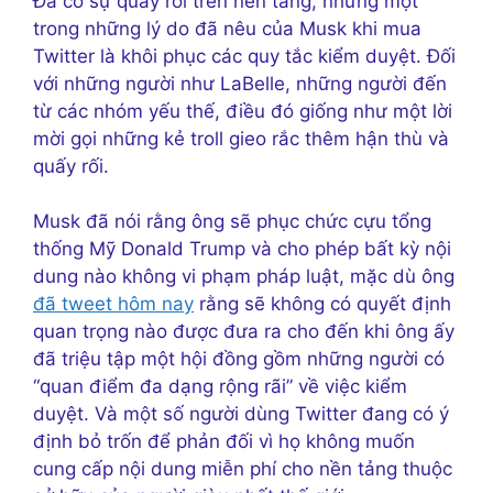
Đã có sự quấy rối trên nền tảng, nhưng một
trong những lý do đã nêu của Musk khi mua
Twitter là khôi phục các quy tắc kiểm duyệt. Đối
với những người như LaBelle, những người đến
từ các nhóm yếu thế, điều đó giống như một lời
mời gọi những kẻ troll gieo rắc thêm hận thù và
quấy rối.
Musk đã nói rằng ông sẽ phục chức cựu tổng
thống Mỹ Donald Trump và cho phép bất kỳ nội
dung nào không vi phạm pháp luật, mặc dù ông
đã tweet hôm nay
rằng sẽ không có quyết định
quan trọng nào được đưa ra cho đến khi ông ấy
đã triệu tập một hội đồng gồm những người có
“quan điểm đa dạng rộng rãi” về việc kiểm
duyệt. Và một số người dùng Twitter đang có ý
định bỏ trốn để phản đối vì họ không muốn
cung cấp nội dung miễn phí cho nền tảng thuộc