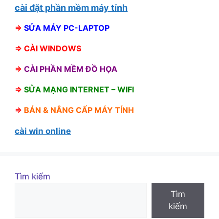
cài đặt phần mềm máy tính
⇒
SỬA MÁY PC-LAPTOP
⇒
CÀI WINDOWS
⇒
CÀI PHẦN MỀM ĐỒ HỌA
⇒
SỬA MẠNG INTERNET – WIFI
⇒
BÁN &
NÂNG CẤP MÁY TÍNH
cài win online
Tìm kiếm
Tìm
kiếm