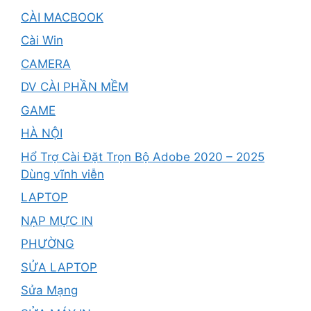
CÀI MACBOOK
Cài Win
CAMERA
DV CÀI PHẦN MỀM
GAME
HÀ NỘI
Hổ Trợ Cài Đặt Trọn Bộ Adobe 2020 – 2025
Dùng vĩnh viễn
LAPTOP
NẠP MỰC IN
PHƯỜNG
SỬA LAPTOP
Sửa Mạng