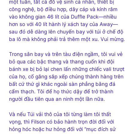
một tuần, tất cả đồ vệ sinh cá nhân, thiết bị
công nghệ, bộ điều hợp, dây cáp và kính râm
vào không gian 46 lít của Duffle Pack—nhiều
hơn so với 40 lít hành lý xách tay của Away—
sau đó dễ dàng lên chuyến bay với túi ở chế độ
ba lô mà không phải trả thêm một xu. Vui mừng.
Trong sân bay và trên tàu điện ngầm, tôi vui vẻ
bỏ qua các bậc thang và thang cuốn khi đội
bánh xe bị bỏ lại chen lấn những chiếc vali trượt
của họ, cố gắng sắp xếp chúng thành hàng trên
bất cứ thứ gì khác ngoài sàn phẳng bằng đá
cẩm thạch. Tôi để họ thức dậy để trở thành
người đầu tiên qua an ninh một lần nữa.
Và nếu Túi vải thô của tôi từng làm tôi thất
vọng, thì Filson có bảo hành trọn đời đối với
hỏng hóc hoặc hư hỏng đối với “mục đích sử