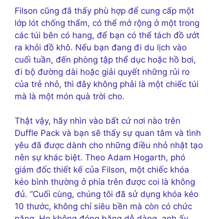
Filson cũng đã thấy phù hợp để cung cấp một
lớp lót chống thấm, có thể mở rộng ở một trong
các túi bên có hang, để bạn có thể tách đồ ướt
ra khỏi đồ khô. Nếu bạn đang đi du lịch vào
cuối tuần, đến phòng tập thể dục hoặc hồ bơi,
đi bộ đường dài hoặc giải quyết những rủi ro
của trẻ nhỏ, thì đây không phải là một chiếc túi
mà là một món quà trời cho.
Thật vậy, hãy nhìn vào bất cứ nơi nào trên
Duffle Pack và bạn sẽ thấy sự quan tâm và tình
yêu đã được dành cho những điều nhỏ nhặt tạo
nên sự khác biệt. Theo Adam Hogarth, phó
giám đốc thiết kế của Filson, một chiếc khóa
kéo bình thường ở phía trên được coi là không
đủ. “Cuối cùng, chúng tôi đã sử dụng khóa kéo
10 thước, không chỉ siêu bền mà còn có chức
năng. Họ không đóng băng dễ dàng, anh ấy