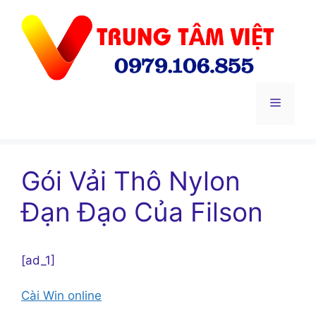
Chuyển
đến
nội
dung
Menu
Gói Vải Thô Nylon
Đạn Đạo Của Filson
[ad_1]
Cài Win online