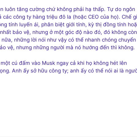
ôn luôn tăng cường chứ không phải hạ thấp. Tự do ngôn
các công ty hàng triệu đô la (hoặc CEO của họ). Chế g
 tính luyến ái, phân biệt giới tính, kỳ thị đồng tính ho
ứ nhất bảo vệ, nhưng ở một góc độ nào đó, đó không còn
n nữa, những lời nói như vậy có thể nhanh chóng chuyển
 bảo vệ, nhưng những người mà nó hướng đến thì không.
ành một cú đấm vào Musk ngay cả khi họ không hét lên
g. Anh ấy sở hữu công ty; anh ấy có thể nói ai là ngườ