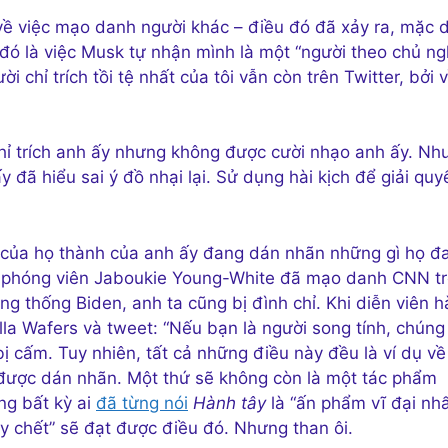
 về việc mạo danh người khác – điều đó đã xảy ra, mặc 
– đó là việc Musk tự nhận mình là một “người theo chủ ng
 chỉ trích tồi tệ nhất của tôi vẫn còn trên Twitter, bởi v
chỉ trích anh ấy nhưng không được cười nhạo anh ấy. Nh
y đã hiểu sai ý đồ nhại lại. Sử dụng hài kịch để giải quy
r của họ thành của anh ấy đang dán nhãn những gì họ đ
phóng viên Jaboukie Young-White đã mạo danh CNN t
ng thống Biden, anh ta cũng bị đình chỉ. Khi diễn viên h
illa Wafers và tweet: “Nếu bạn là người song tính, chúng 
 cấm. Tuy nhiên, tất cả những điều này đều là ví dụ về
được dán nhãn. Một thứ sẽ không còn là một tác phẩm
ng bất kỳ ai
đã từng nói
Hành tây
là “ấn phẩm vĩ đại nh
hay chết” sẽ đạt được điều đó. Nhưng than ôi.