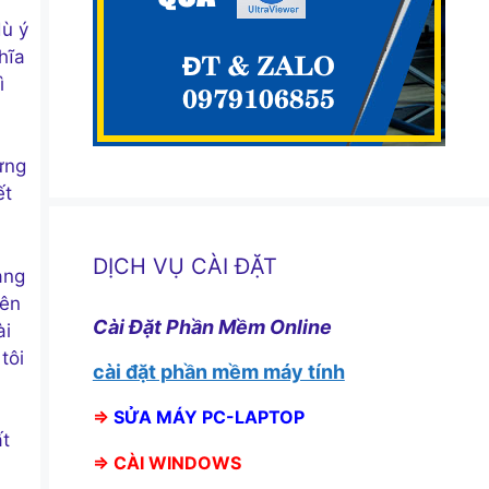
dù ý
hĩa
ì
ưng
ết
DỊCH VỤ CÀI ĐẶT
ang
rên
Cài Đặt Phần Mềm Online
ài
tôi
cài đặt phần mềm máy tính
⇒
SỬA MÁY PC-LAPTOP
ất
⇒
CÀI WINDOWS