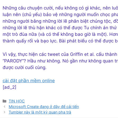
Những câu chuyện cười, nếu không có gì khác, nên lu
luận nên (chủ yếu) bảo vệ những người muốn chọc phá 
những người bằng những lời lẽ phân biệt chủng tộc, đồng
những lời lẽ thù hận khác có thể được Tu chính án th
một trò đùa nữa (và có thể không bao giờ là một). Hơ
thành quấy rối và bạo lực. Bài phát biểu có thể được
Vì vậy, thực hiện các tweet của Griffin et al. cấu th
“PARODY”? Hầu như không. Nó gần như không quan trọn
được cười cuối cùng.
cài đặt phần mềm online
[ad_2]
Danh
TIN HỌC
mục
Microsoft Create đang ở đây để cải tiến
Tumbler này là một kỳ quan pha trà