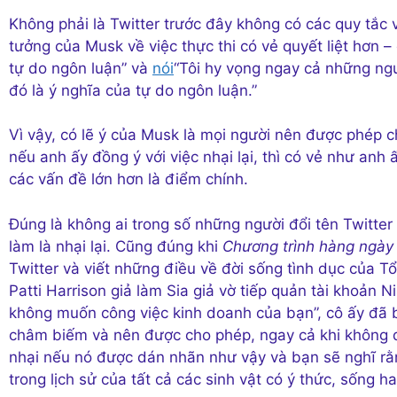
Không phải là Twitter trước đây không có các quy tắc
tưởng của Musk về việc thực thi có vẻ quyết liệt hơn 
tự do ngôn luận” và
nói
“Tôi hy vọng ngay cả những người
đó là ý nghĩa của tự do ngôn luận.”
Vì vậy, có lẽ ý của Musk là mọi người nên được phép 
nếu anh ấy đồng ý với việc nhại lại, thì có vẻ như anh ấ
các vấn đề lớn hơn là điểm chính.
Đúng là không ai trong số những người đổi tên Twitte
làm là nhại lại. Cũng đúng khi
Chương trình hàng ngày
Twitter và viết những điều về đời sống tình dục của Tổ
Patti Harrison giả làm Sia giả vờ tiếp quản tài khoản N
không muốn công việc kinh doanh của bạn”, cô ấy đã bị
châm biếm và nên được cho phép, ngay cả khi không 
nhại nếu nó được dán nhãn như vậy và bạn sẽ nghĩ rằ
trong lịch sử của tất cả các sinh vật có ý thức, sống 