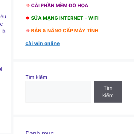
⇒
CÀI PHẦN MỀM ĐỒ HỌA
iễu
⇒
SỬA MẠNG INTERNET – WIFI
ặc
⇒
BÁN &
NÂNG CẤP MÁY TÍNH
 là
cài win online
i
Tìm kiếm
Tìm
kiếm
Danh mục