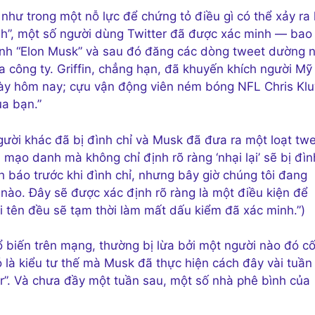
hư trong một nỗ lực để chứng tỏ điều gì có thể xảy ra 
anh”, một số người dùng Twitter đã được xác minh — bao
hành “Elon Musk” và sau đó đăng các dòng tweet dường 
 công ty. Griffin, chẳng hạn, đã khuyến khích người Mỹ
gày hôm nay; cựu vận động viên ném bóng NFL Chris Kl
ủa bạn.”
gười khác đã bị đình chỉ và Musk đã đưa ra một loạt tw
i mạo danh mà không chỉ định rõ ràng ‘nhại lại’ sẽ bị đìn
nh báo trước khi đình chỉ, nhưng bây giờ chúng tôi đang
 nào. Đây sẽ được xác định rõ ràng là một điều kiện để
i tên đều sẽ tạm thời làm mất dấu kiểm đã xác minh.”)
 biến trên mạng, thường bị lừa bởi một người nào đó c
 là kiểu tư thế mà Musk đã thực hiện cách đây vài tuần 
ter”. Và chưa đầy một tuần sau, một số nhà phê bình của