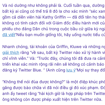
Và nó dường như không phải là. Cuối tuần qua, dường n
bất kỳ ai cũng có thể trả 8 đô la cho xác minh “séc x
gồm cả diễn viên hài Kathy Griffin — đã đổi tên họ t
không có tính cách đối với Giám đốc điều hành mới của
phiếu cho đảng Dân chủ trong cuộc bầu cử giữa kỳ n
đã viết
“Nếu bạn muốn giống tôi, hãy uống nước tiểu c
Nhanh chóng, tài khoản của Griffin, Kluwe và những n
giải thích
rằng “về sau, bất kỳ Twitter nào xử lý hành v
chỉ vĩnh viễn.” Và: “Trước đây, chúng tôi đã đưa ra cả
triển khai xác minh rộng rãi nên sẽ không có cảnh báo
đăng ký Twitter Blue. ” (Anh cũng
lưu ý
“Mọi sự thay đổ
“Không thể nói đùa được không?” là một điệp khúc phổ
gắng được bào chữa vì đã nói điều gì đó xúc phạm. Đó
anh ấy tweet rằng “hài kịch giờ là hợp pháp trên Twit
ông không còn được phép xuất hiện trên Twitter nữa.