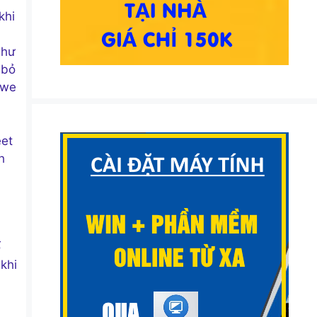
khi
như
 bỏ
uwe
eet
h
ố
khi