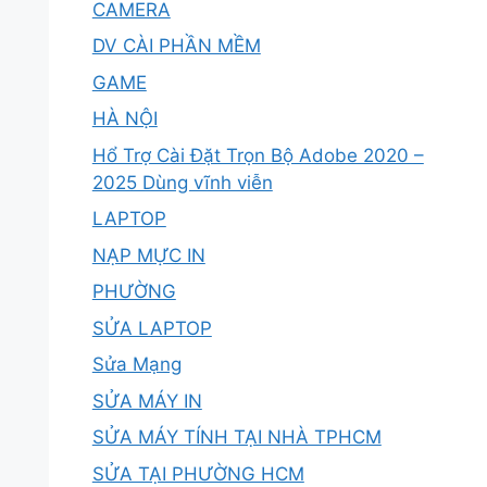
CAMERA
DV CÀI PHẦN MỀM
GAME
HÀ NỘI
Hổ Trợ Cài Đặt Trọn Bộ Adobe 2020 –
2025 Dùng vĩnh viễn
LAPTOP
NẠP MỰC IN
PHƯỜNG
SỬA LAPTOP
Sửa Mạng
SỬA MÁY IN
SỬA MÁY TÍNH TẠI NHÀ TPHCM
SỬA TẠI PHƯỜNG HCM