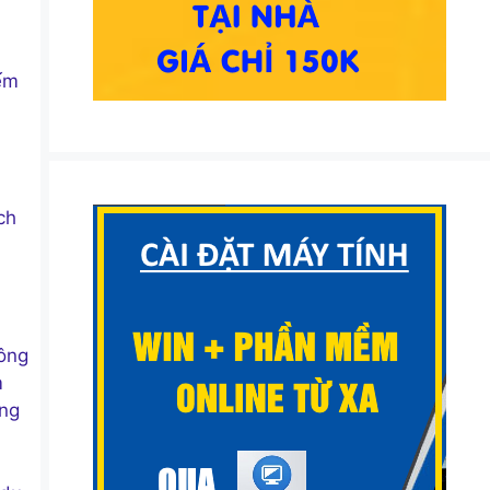
iếm
ch
hông
m
ông