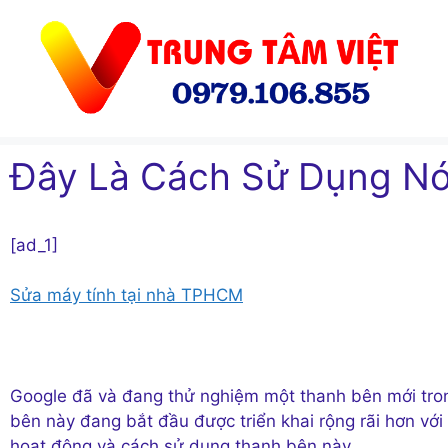
Chuyển
đến
nội
dung
Đây Là Cách Sử Dụng N
[ad_1]
Sửa máy tính tại nhà TPHCM
Google đã và đang thử nghiệm một thanh bên mới tro
bên này đang bắt đầu được triển khai rộng rãi hơn vớ
hoạt động và cách sử dụng thanh bên này.