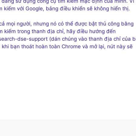
n đang sử dụng công cụ tìm kiếm mặc định của mình. Ví 
 kiếm với Google, bảng điều khiển sẽ không hiển thị.
t cả mọi người, nhưng nó có thể được bật thủ công bằng
m kiếm trong thanh địa chỉ, hãy điều hướng đến
-search-dse-support (dán chúng vào thanh địa chỉ của b
 khi bạn thoát hoàn toàn Chrome và mở lại, nút này sẽ